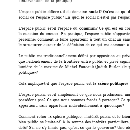
l'intervention, de la pratique)
L'espace public diffère-t-il du domaine 
social
? Qu'est-ce qui di
social de l'espace public? En quoi le social n'est-il pas l'espac
L'espace public est-il l'espace du 
commun
? Ce qui est en co
la question du «nous». En pratique, l'espace public n'appartie
personne; comment le faire appartenir à tout un chacun sans
le structurer autour de la définition de ce qui est commun à
Le public est traditionnellement défini par opposition au 
priv
que l'effondrement de la frontière entre public et privé siginif
lumière de la maxime de Michel Foucault / Judith Butler «le 
politique»?
Cela implique-t-il que l'espace public est la 
scène politique
?
L'espace public est-il simplement ce que nous produisons, mai
possédons pas? Ce que nous sommes forcés à partager? Ce qu
appartient, sans appartenir individuellement à quiconque?
Comment relier la sphère publique, l'intérêt public et le 
bien
bien public se limite-t-il à la somme des intérêts particuliers,
delà? S'il ne s'y limite pas, qu'est-ce qui le gouverne? Une id