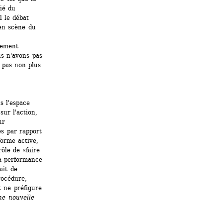
ié du 
 le débat 
en scène du 
ement 
s n'avons pas 
 pas non plus 
 l'espace 
ur l'action, 
r 
s par rapport 
orme active, 
ôle de «faire 
a performance 
it de 
océdure, 
 ne préfigure 
ne nouvelle 