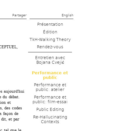
Partager 
English
Présentation
Édition
TkH-Walking Theory
Rendez-vous
EPTUEL, 
Entretien avec 
Bojana Cvejić
Performance et 
public
Performance et 
public: atelier
s aujourd'hui 
 du débat. 
Performance et 
public: film-essai
on et 
, des codes 
Public Editing
a façon de 
Re-Hallucinating 
it, et par 
Contexts
c tel que le 