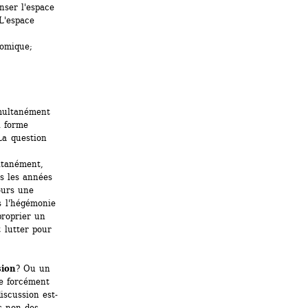
ser l'espace 
'espace 
omique; 
imultanément 
 forme 
a question 
tanément, 
s les années 
ours une 
s l'hégémonie 
roprier un 
 lutter pour 
sion
? Ou un 
e forcément 
iscussion est-
s non des 