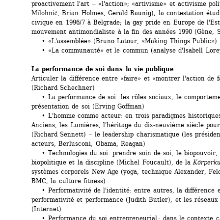
proactivement l'art ‒ «l'action»; «artivisme» et activisme poli
Milohnić, Brian Holmes, Gerald Raunig); la contestation étudi
civique en 1996/7 à Belgrade; la gay pride en Europe de l'Est 
mouvement antimondialiste à la fin des années 1990 (Gène, S
• «L'assemblée» (Bruno Latour, «Making Things Public»)
• «La communauté» et le commun (analyse d'Isabell Lore
La performance de soi dans la vie publique
Articuler la différence entre «faire» et «montrer l'action de fa
(Richard Schechner)
• La performance de soi: les rôles sociaux, le comportemen
présentation de soi (Erving Goffman)
• L'homme comme acteur: en trois paradigmes historiques d
Anciens, les Lumières, l'héritage du dix-neuvième siècle pour
(Richard Sennett) ‒ le leadership charismatique (les préside
acteurs, Berlusconi, Obama, Reagan)
• Technologies du soi: prendre soin de soi, le biopouvoir, l
biopolitique et la discipline (Michel Foucault), de la 
Körperku
systèmes corporels New Age (yoga, technique Alexander, Feld
BMC, la culture fitness) 
• Performativité de l'identité: entre autres, la différence e
performativité et performance (Judith Butler), et les réseaux 
(Internet)
• Performance du soi entrepreneurial : dans le contexte cap