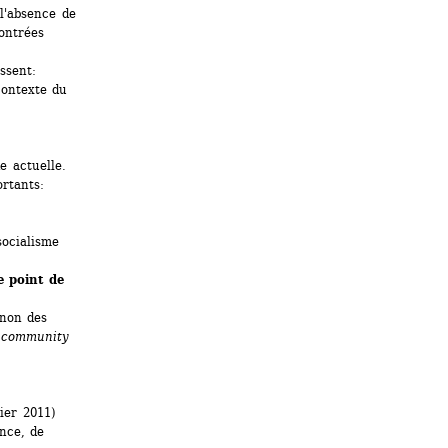
l'absence de 
ontrées 
sent: 
contexte du 
 actuelle. 
ortants:
ocialisme
 point de 
 non des 
 
community 
ier 2011)
nce, de 