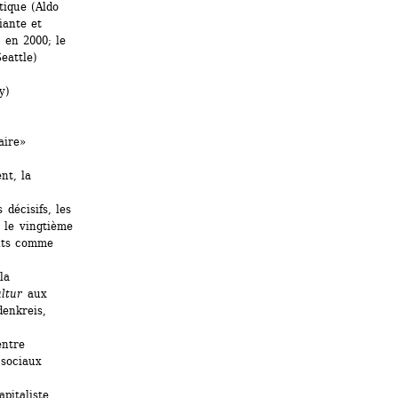
tique (Aldo 
ante et 
en 2000; le 
eattle)
y)
ire» 
t, la 
écisifs, les 
 le vingtième 
nts comme 
a 
ltur
aux 
enkreis, 
ntre 
sociaux 
italiste 