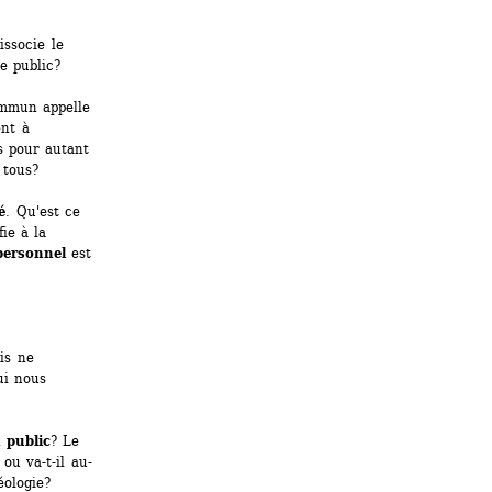
ssocie le 
e public? 
mmun appelle 
nt à 
 pour autant 
 tous?
é
. Qu'est ce 
ie à la 
personnel
est 
s ne 
i nous 
 public
? Le 
 ou va-t-il au-
éologie?