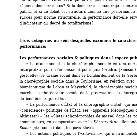
régimes démocratiques? Si la démocratie encourage et entreti
public, et si ce débat est structuré comme une performance a
succès pour norme structurelle, la performance doit-elle servi
d'indicateur du degré de totalitarisme?
Trois catégories au sein desquelles examiner le caractère 
performance:
Les performances sociales & politiques dans l'espace pub
• Le drame social et la chorégraphie sociale en tant que c
interprétatif pour «l'inconscient politique» (Fredric Jameson) 
gestuelle»; le drame social dans le bombardement de la Serbi
la chorégraphie sociale dans le Taylorisme, en relation avec l
biomécanique de Laban et Meyerhold; la chorégraphie sociale
marche; la chorégrahie sociale de la protestation; la chorégra
du bien-être aujourd'hui
• La performance d'État et la chorégraphie d'État, qui mani
«conscience» politique de l'État, ses «appareils idéologiques d
Althusser) ‒ les «Slets» (chorégraphies de masse) dans les pa
communistes, en comparaison avec la 
Körperkultur
allemande
Sokoli
(«faucons») dans les pays slaves
• Les actions politiques et l'«artivisme», qui instrumentali