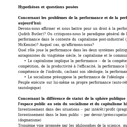
Hypothèses et questions posées
Concernant les problèmes de la performance et de la perfo
aujourd'hui:
Devons-nous affirmer et nous battre pour un droit à la perfo
(Judith Butler)? Ou critiquons-nous le paradigme général de l
performance dans le contexte du capitalisme post-industriel (
McKenzie)? Auquel cas, qu'affirmons-nous?
Quel rôle joue la performance dans les deux systèmes politiqu
antagonistes du vingtième siècle, le capitalisme et le comm
• Le capitalisme implique la performance ‒ de la compéten
compétition, de la productivité à l'efficacité; la performance li
compétence de l'individu, cachant son idéologie; la performanc
• Le socialisme présuppose la performance de l'idéologie ‒ 
Peuple exécute sur lui-même sa propre performance (auto-réfé
tautologique)
Concernant la différence de statut de la sphère publique e
l'espace public au sein du socialisme et du capitalisme hi
Investissement dans des situations ‒ par intérêt / profit (pra
Investissement dans le bien public ‒ par devoir / préoccupatio
(dogmatisme)
Troisième voie proposée par les philosophes de la science, qui