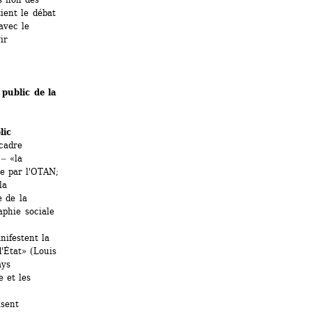
ent le débat 
vec le 
r 
public de la 
lic
adre 
‒ «la 
e par l'OTAN; 
a 
 de la 
phie sociale 
festent la 
'État» (Louis 
ys 
 et les 
sent 