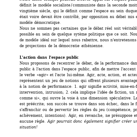
définit le modèle socialiste / communiste dans la seconde moit
vingtième siècle, qui le définit comme l'espace au sein duquel
était voire devait être contrôlé, par opposition au débat mis 
modèle démocratique. 
Nous ne sommes pas certaines que le débat réel soit véritabl
possible au sein de quelque sytème politique que ce soit. Nou
de modèle idéal sur lequel nous rabattre, nous n'entretenons
de projections de la démocratie athénienne. 
L'action dans l'espace public
Nous proposons de recentrer le débat, de la performance dans
public à l'action dans l'espace public, afin de mettre l'accent s
le verbe «agir» et l'acte lui-même. Agir, acte, action, et acteu
représentent un jeu de notions qui offrent plusieurs avantage
à la notion de performance: 1. agir signifie activité, mise-en-f
intervention, intrusion; 2. cela implique l'idée de fiction, un r
comme si», qui ouvre la voie à une dimension spéculative. L
est préécrite; son succès se trouve dans son échec, dans le fa
s'affranchir ou de pervertir les règles du jeu (compétence, pr
achèvement, intentions). Agir, en revanche, ne présuppose et
aucune règle. 
Agir pourrait donc également signifier créer u
situation!