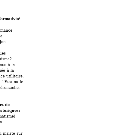
rmativité 
rmance 
a 
Jon 
es 
unisme?
ce à la 
ée à la 
e utilitaire.
l'État ou le 
rencielle, 
t de 
storiques:
gmatisme)
n 
 insiste sur 