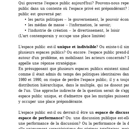
Qui gouverne l'espace public aujourd'hui? Pouvons-nous repen
public dans un contexte où l'espace privé est prépondérant? L
public est gouverné par:
• les partis politiques ‒ le gouvernement, le pouvoir écon
• les médias de masse ‒ l'information, le savoir;
• l'industrie de création ‒ le divertissement, le loisir
(L'art contemporain y occupe une place limitée)
L'espace public est-il 
unique et indivisible
? Ou existe-t-il s
plusieurs espaces publics? Ou encore: l'espace public prend-il
autour d'un problème, en mobilisant les acteurs concernés? L
appelle une réponse stratégique: 
En présupposant que plusieurs espaces publics existent simul
comme il était admis du temps des politiques identitaires dan
1980 et 1990, on risque de perdre l'espace public; il y a touj
distribution hiérarchique, dans le multiple, qui ne dissout pa
de l'un. Une approche indirecte de la question serait de s'app
espace public unique, et d'admettre que les mutiples puissent
y occuper une place prépondérante.
L'espace public est-il ou devrait-il être un 
espace de discus
espace de performance
? Ou: une discussion publique est-ell
une performance de la discussion? Ou la performance de la d
elle uniquement caractéristique des régimes totalitaires, mai