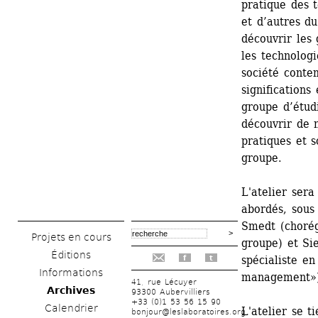
pratique des t
et d’autres du
découvrir les 
les technologi
société conte
significations
groupe d’étudi
découvrir de 
pratiques et s
groupe.
L'atelier sera
abordés, sous 
Smedt (chorég
Projets en cours
groupe) et Si
Éditions
spécialiste en
f
t
Informations
management»)
41, rue Lécuyer
Archives
93300 Aubervilliers
+33 (0)1 53 56 15 90
Calendrier
L'atelier se t
bonjour@leslaboratoires.org