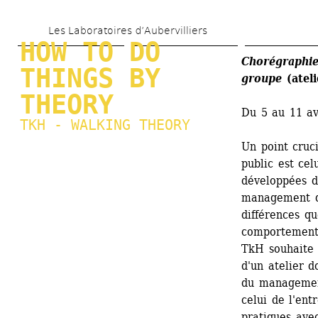
Aller 
Les Laboratoires d’Aubervilliers
au 
HOW TO DO 
contenu 
Chorégraphie:
THINGS BY 
groupe
(ateli
principal
THEORY
Du 5 au 11 av
TKH - WALKING THEORY
Un point cruc
public est cel
développées d
management d'
différences qu
comportement
TkH souhaite 
d'un atelier d
du management
celui de l'entr
pratiques ave