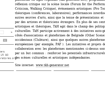
réflexion critique sur la scène locale (Forum for the Performi
Criticism, Walking Critique), évènements artistiques (Pro Tool
théoriques (conférences, laboratoires), performances interdisci
autres œuvres d’arts, ainsi que la tenue de présentations et 
par des artistes et théoriciens étrangers. En plus de ses centr
artistiques et théoriques, TkH agit dans le champ des politiqu
culturelles. TkH participe activement à des initiatives auto-gé
côtés d'associations et plateformes de Belgrade (Other Scene)
occidentaux (Clubture), ainsi que quelques autres plateformes
t
européennes (par exemple, PAF ). Les initiatives et projets de
r
collaboration avec les plateformes mentionnées ci-dessus sont
iers
par un but commun : renforcer les potentiels infrastructurels 
 15 90
des scènes culturelles et artistiques indépendantes.
ratoires.org
Site internet: 
www.tkh-generator.net