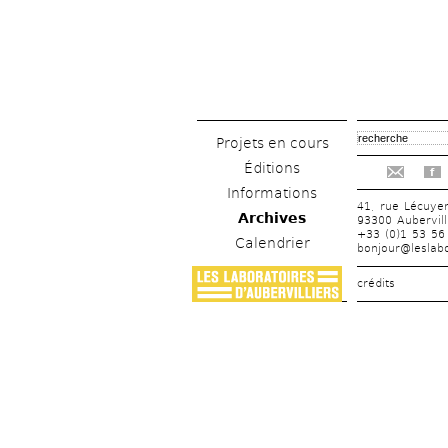
Projets en cours
Éditions
f
Informations
41, rue Lécuye
Archives
93300 Aubervill
+33 (0)1 53 56
Calendrier
bonjour@leslabo
crédits