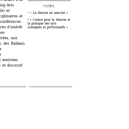
ng Arts 
notes: 
s) et 
¹ « La théorie en marche »
plinaires et 
² « Centre pour la théorie et 
conférences 
la pratique des arts 
es d’intérêt 
scéniques et performatifs »
es 
rées, aux 
, des Balkans 
 
 
 motivées 
et discursif 