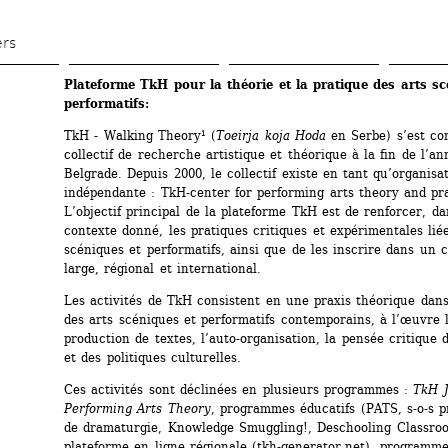
Aller 
au 
ers
contenu 
Plateforme TkH pour la théorie et la pratique des arts sc
principal
performatifs:
TkH - Walking Theory¹ (
Toeirja koja Hoda
en Serbe) s’est con
collectif de recherche artistique et théorique à la fin de l’an
Belgrade. Depuis 2000, le collectif existe en tant qu’organisat
indépendante : TkH-center for performing arts theory and prac
L’objectif principal de la plateforme TkH est de renforcer, da
contexte donné, les pratiques critiques et expérimentales liée
scéniques et performatifs, ainsi que de les inscrire dans un c
large, régional et international.
Les activités de TkH consistent en une praxis théorique dans
des arts scéniques et performatifs contemporains, à l’œuvre l
production de textes, l’auto-organisation, la pensée critique d
et des politiques culturelles.
Ces activités sont déclinées en plusieurs programmes : 
TkH J
Performing Arts Theory
, programmes éducatifs (PATS, s-o-s pr
de dramaturgie, Knowledge Smuggling!, Deschooling Classroo
plateforme en ligne régionale (tkh-generator.net), programmes