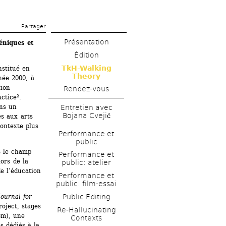
Partager 
Présentation
éniques et 
Édition
TkH-Walking 
stitué en 
Theory
née 2000, à 
ion 
Rendez-vous
tice². 
ns un 
Entretien avec 
Bojana Cvejić
s aux arts 
ontexte plus 
Performance et 
public
 le champ 
Performance et 
ors de la 
public: atelier
e l’éducation 
Performance et 
public: film-essai
Public Editing
ournal for 
oject, stages 
Re-Hallucinating 
m), une 
Contexts
 dédiés à la 