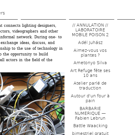
Skip 
to 
ers
main 
// ANNULATION // 
t connects lighting designers, 
content
LABORATOIRE 
ctors, videographers and other 
MOBILE POISON 2
 informal network. During one- to 
Adél Juhász
exchange ideas, discuss, and 
nship to the use of technology in 
Aimez-vous vos 
o the opportunity to build 
plantes ?
l actors in the field of the 
Ametonyo Silva
Art Refuge fête ses 
10 ans
Atelier parlé de 
traduction
Autour d'un four à 
pain
BARBARIE 
NUMERIQUE — 
Fabien Lebrun
Battle Waacking
bimestriel gratuit