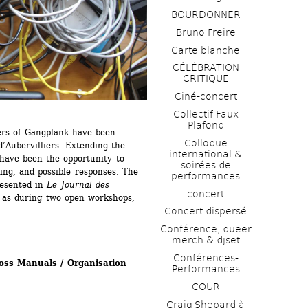
BOURDONNER
Bruno Freire
Carte blanche
CÉLÉBRATION 
CRITIQUE
Ciné-concert
Collectif Faux 
Plafond 
rs of Gangplank have been 
Colloque 
’Aubervilliers. Extending the 
international & 
 have been the opportunity to 
soirées de 
ing, and possible responses. The 
performances 
esented in 
Le Journal des 
concert
 as during two open workshops, 
Concert dispersé
Conférence, queer 
merch & djset
Conférences-
loss Manuals / Organisation 
Performances
COUR
Craig Shepard à 