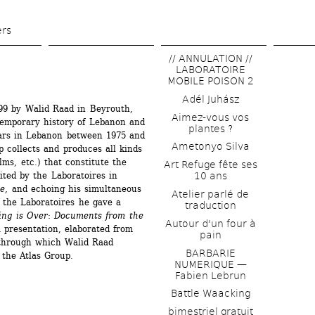
Skip 
to 
ers
main 
// ANNULATION // 
content
LABORATOIRE 
MOBILE POISON 2
Adél Juhász
99 by Walid Raad in Beyrouth, 
Aimez-vous vos 
emporary history of Lebanon and 
plantes ?
ars in Lebanon between 1975 and 
Ametonyo Silva
p collects and produces all kinds 
ms, etc.) that constitute the 
Art Refuge fête ses 
ted by the Laboratoires in 
10 ans
e,
and echoing his simultaneous 
Atelier parlé de 
t the Laboratoires he gave a 
traduction
ing is Over
: 
Documents from the 
Autour d'un four à 
 presentation, elaborated from 
pain
 through which Walid Raad 
BARBARIE 
the Atlas Group. 
NUMERIQUE — 
Fabien Lebrun
Battle Waacking
bimestriel gratuit