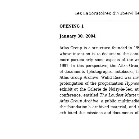
Les Laboratoires d’Aubervilli
OPENING 1
January 30, 2004 
Atlas Group is a structure founded in 19
whose intention is to document the cont
more particularly some aspects of the w
1991. In this perspective, the Atlas Grou
of documents (photographs, notebooks, fil
Atlas Group Archive. Walid Raad was invi
prolongation of the programation 
Hypnos
exhibit at the Galerie de Noisy-le-Sec; a
conference, entitled 
The Loudest Mutter
Atlas Group Archive
: a public multimedia
the foundation’s archived material, and
exhibited the missions and documents of 