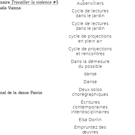
inaire
Travailler la violence
#5
Aubervilliers
sèle Vienne. 
Cycle de lectures 
dans le Jardin
Cycle de lectures 
dans le Jardin
cycle de projections 
en plein air
Cycle de projections 
et rencontres
Dans la démesure 
du possible
danse
Danse
Deux solos 
al de la danse Pantin
chorégraphiques
Écritures 
contemporaines 
interdisciplinaires
Elsa Dorlin
Empruntez des 
œuvres