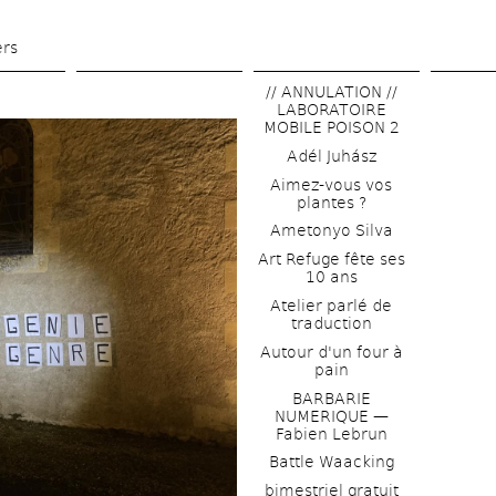
Skip 
to 
ers
main 
// ANNULATION // 
content
LABORATOIRE 
MOBILE POISON 2
Adél Juhász
Aimez-vous vos 
plantes ?
Ametonyo Silva
Art Refuge fête ses 
10 ans
Atelier parlé de 
traduction
Autour d'un four à 
pain
BARBARIE 
NUMERIQUE — 
Fabien Lebrun
Battle Waacking
bimestriel gratuit