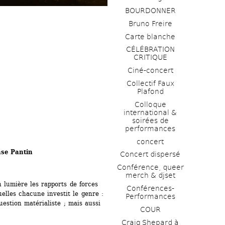
BOURDONNER
Bruno Freire
Carte blanche
CÉLÉBRATION 
CRITIQUE
Ciné-concert
Collectif Faux 
Plafond 
Colloque 
international & 
soirées de 
performances 
concert
nse Pantin
Concert dispersé
Conférence, queer 
merch & djset
 lumière les rapports de forces 
Conférences-
elles chacune investit le genre : 
Performances
estion matérialiste ; mais aussi 
COUR
Craig Shepard à 