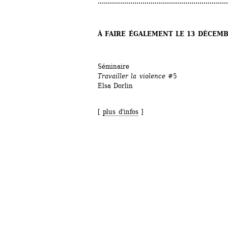
................................................................
À FAIRE ÉGALEMENT LE 13 DÉCEM
Séminaire
Travailler la violence
#5
Elsa Dorlin
[ 
plus d'infos
]