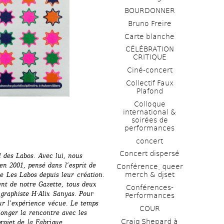
BOURDONNER
Bruno Freire
Carte blanche
CÉLÉBRATION 
CRITIQUE
Ciné-concert
Collectif Faux 
Plafond 
Colloque 
international & 
soirées de 
performances 
concert
Concert dispersé
des Labos. Avec lui, nous 
n 2001, pensé dans l’esprit de 
Conférence, queer 
merch & djset
 Les Labos depuis leur création. 
t de notre Gazette, tous deux 
Conférences-
graphiste H·Alix Sanyas. Pour 
Performances
r l’expérience vécue. Le temps 
COUR
longer la rencontre avec les 
Craig Shepard à 
rojet de la Fabrique 