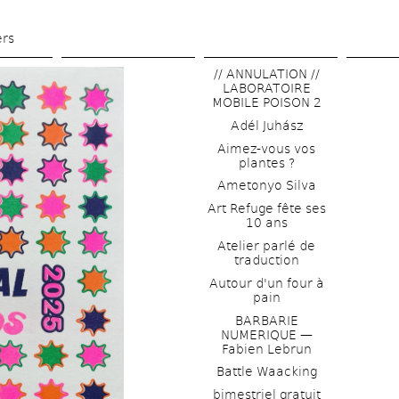
Skip 
to 
ers
main 
// ANNULATION // 
content
LABORATOIRE 
MOBILE POISON 2
Adél Juhász
Aimez-vous vos 
plantes ?
Ametonyo Silva
Art Refuge fête ses 
10 ans
Atelier parlé de 
traduction
Autour d'un four à 
pain
BARBARIE 
NUMERIQUE — 
Fabien Lebrun
Battle Waacking
bimestriel gratuit