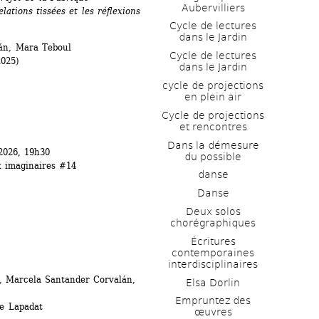
Aubervilliers
ations tissées et les réflexions 
Cycle de lectures 
dans le Jardin
lán, Mara Teboul 
Cycle de lectures 
2025)
dans le Jardin
cycle de projections 
en plein air
Cycle de projections 
et rencontres
Dans la démesure 
2026, 19h30
du possible
x imaginaires #14
danse
Danse
Deux solos 
chorégraphiques
Écritures 
contemporaines 
interdisciplinaires
o, Marcela Santander Corvalán, 
Elsa Dorlin
Empruntez des 
e Lapadat
œuvres