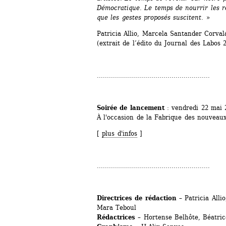
Démocratique. Le temps de nourrir les rel
que les gestes proposés suscitent. 
» 
Patricia Allio, Marcela Santander Corva
(extrait de l’édito du Journal des Labos 
........................................................
Soirée de lancement 
: vendredi 22 mai 
À l'occasion de la Fabrique des nouveau
[ 
plus d'infos
]
........................................................
Directrices de rédaction
– Patricia Alli
Mara Teboul
Rédactrices
– Hortense Belhôte, Béatric