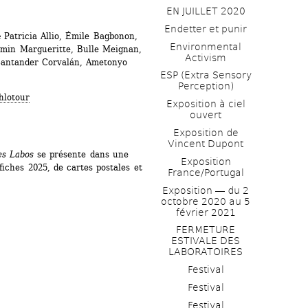
EN JUILLET 2020
Endetter et punir
e
Patricia Allio, Émile Bagbonon, 
Environmental 
amin Margueritte, Bulle Meignan, 
Activism
antander Corvalán, Ametonyo 
ESP (Extra Sensory 
Perception)
hlotour
Exposition à ciel 
ouvert
Exposition de 
Vincent Dupont
es Labos
se présente dans une 
Exposition 
iches 2025, de cartes postales et 
France/Portugal
Exposition ― du 2 
octobre 2020 au 5 
février 2021
FERMETURE 
ESTIVALE DES 
LABORATOIRES
Festival
Festival
Festival