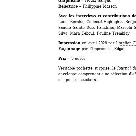
Graphisme
– H·Alix Sanyas
Relectrice
– Philippine Masson
Avec les interviews et contributions d
Lucie Beraha, Collectif Highlights, Benj
Sandra Sainte Rose Fanchine, Marcela S
Silva, Mara Teboul, Pauline Tremblay
Impression
en avril 2026 par l’
Atelier C
Façonnage
par l’
Imprimerie Edgar
Prix
– 5 euros 
Véritable pochette surprise, le 
Journal d
enveloppe comprenant une sélection d’aff
des pins ou stickers ! 