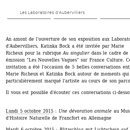
Skip 
Les Laboratoires d’Aubervilliers
to 
main 
content
An amont de l'ouverture de son exposition aux Laborato
d'Aubervilliers, Katinka Bock a été invitée par Marie 
Richeux pour la rubrique 
Au singulier
dans le cadre de 
émission "Les Nouvelles Vagues" sur France Culture. Ce
invitation a été l'occasion de 5 belles conversations ent
Marie Richeux et Katinka Bock autour de moments qui 
particulièrement marqué l'artiste au cours de son parco
Il vous est possible d'écouter ces conversations ci-desso
Lundi 5 octobre 2015
: 
Une dévoration animale
au Mus
d'Histoire Naturelle de Francfort en Allemagne
Mardi 6 octobre 2015
: 
Blitzschlag mit Lichtschein auf 