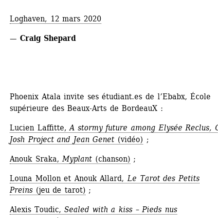
Loghaven, 12 mars 2020
— Craig Shepard
Phoenix Atala invite ses étudiant.es de l’Ebabx, École 
supérieure des Beaux-Arts de BordeauX :
Lucien Laffitte,
A stormy future among Elysée Reclus, G
Josh Project and Jean Genet
(vidéo)
;
Anouk Sraka, 
Myplant
(chanson)
;
Louna Mollon et Anouk Allard, 
Le Tarot des Petits 
Preins
(jeu de tarot)
;
Alexis Toudic,
Sealed with a kiss – Pieds nus 