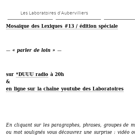
Skip 
Les Laboratoires d’Aubervilliers
to 
main 
Mosaïque des Lexiques #13 / édition spéciale
content
— 
« parler de loin »
—
sur 
*DUUU radio
à 20h
&
en ligne sur la chaîne youtube des Laboratoires
En cliquant sur les paragraphes, phrases, groupes de mo
ou mot soulignés vous découvrez une surprise : vidéo ou