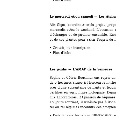
Le mercredi et/ou samedi — Les Ateli
Alix Gigot, coordinatrice du projet, propos
mercredis et/ou le weekend. L’occasion d
d’échanger et de jardiner ensemble. Rien
et de ses plantes pour saisir l’esprit du l
• Gratuit, sur inscription
• 
Plus d'infos
Les jeudis — L’AMAP de la Semeuse
Sophie et Cédric Boutillier ont repris en
de 5 hectares située à Héricourt-sur-Thér
près d’une soixantaine de fruits et légum
certifiés en agriculture biologique. Depui
aux Laboratoires, 23 paniers de légumes c
Toujours souriant, il n’hésite pas à donn
tel ou tel légumes inconnus des amapien
• Distributions les jeudis, 18h00–19h00 