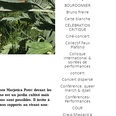
BOURDONNER
Bruno Freire
Carte blanche
CÉLÉBRATION 
CRITIQUE
Ciné-concert
Collectif Faux 
Plafond 
Colloque 
international & 
soirées de 
performances 
concert
Concert dispersé
Conférence, queer 
ste Marjetica Potrč devant les 
merch & djset
se est un jardin cultivé mais 
Conférences-
s sont possibles. Il invite à 
Performances
 nos rapports au vivant non-
COUR
Craig Shepard à 