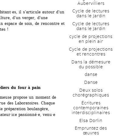
Aubervilliers
Cycle de lectures 
bitant·es, il s’articule autour d’un 
dans le Jardin
ture, d’un verger, d’une 
un espace de soin, de rencontre et 
Cycle de lectures 
dans le Jardin
tes !
cycle de projections 
en plein air
.
Cycle de projections 
et rencontres
Dans la démesure 
du possible
danse
Danse
liers du four à pain
Deux solos 
chorégraphiques
emeuse propose un moment de 
Écritures 
rue des Laboratoires. Chaque 
contemporaines 
e préparation boulangère, 
interdisciplinaires
ateur·ice passionné·e, venu·e 
Elsa Dorlin
Empruntez des 
œuvres