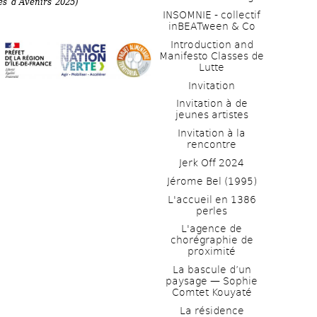
s d’Avenirs 2025)
INSOMNIE - collectif 
inBEATween & Co
Introduction and 
Manifesto Classes de 
Lutte
Invitation
Invitation à de 
jeunes artistes 
Invitation à la 
rencontre
Jerk Off 2024
Jérome Bel (1995)
L'accueil en 1386 
perles
L'agence de 
chorégraphie de 
proximité
La bascule d’un 
paysage — Sophie 
Comtet Kouyaté
La résidence