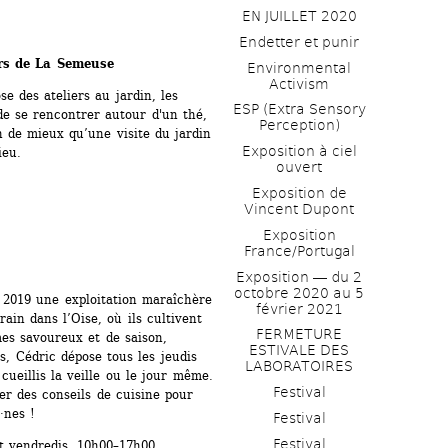
EN JUILLET 2020
Endetter et punir
ers de La Semeuse 
Environmental 
Activism
e des ateliers au jardin, les 
ESP (Extra Sensory 
e se rencontrer autour d'un thé, 
Perception)
 de mieux qu’une visite du jardin 
Exposition à ciel 
ieu.
ouvert
Exposition de 
Vincent Dupont
Exposition 
France/Portugal
Exposition ― du 2 
octobre 2020 au 5 
 2019 une exploitation maraîchère 
février 2021
ain dans l’Oise, où ils cultivent 
FERMETURE 
es savoureux et de saison, 
ESTIVALE DES 
s, Cédric dépose tous les jeudis 
LABORATOIRES
ueillis la veille ou le jour même. 
Festival
er des conseils de cuisine pour 
·nes !
Festival
Festival
et vendredis, 10h00–17h00