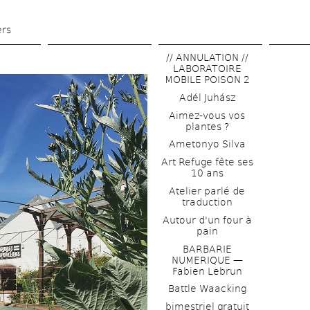
Skip 
to 
ers
main 
// ANNULATION // 
content
LABORATOIRE 
MOBILE POISON 2
Adél Juhász
Aimez-vous vos 
plantes ?
Ametonyo Silva
Art Refuge fête ses 
10 ans
Atelier parlé de 
traduction
Autour d'un four à 
pain
BARBARIE 
NUMERIQUE — 
Fabien Lebrun
Battle Waacking
bimestriel gratuit