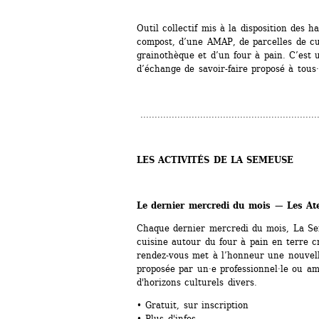
Outil collectif mis à la disposition des ha
compost, d’une AMAP, de parcelles de cul
grainothèque et d’un four à pain. C’est 
d’échange de savoir-faire proposé à tous·
..............................................................
LES ACTIVITÉS DE LA SEMEUSE
Le dernier mercredi du mois — Les Ate
Chaque dernier mercredi du mois, La S
cuisine autour du four à pain en terre c
rendez-vous met à l’honneur une nouvell
proposée par un·e professionnel·le ou am
d'horizons culturels divers.
• Gratuit, sur inscription
• 
Plus d'infos