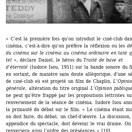
« C’est la première fois qu’on introduit le ciné-club dans
cinéma, c’est-à-dire qu’on préfère la réflexion ou les 
dé
du cinéma sur le cinéma au cinéma ordinaire en tant q
tel
», déclare Daniel, le héros du 
Traité de bave et 
d’éternité
(Isidore Isou, 1951) sur la bande sonore du fi
en sortant, de manière sans doute allégorique, d’une sé
de ciné-club où est projeté un film de Chaplin, 
L’Opinio
générale
, altération du titre original 
L’Opinion publiqu
ne peut qu’être frappé par les propositions lettristes sur
renversement de la séance de cinéma. Isidore Isou ann
la primauté du débat sur le film. « Le cinéma étant mor
on doit faire, du débat, un chef-d’œuvre. La discussion, 
appendice du spectacle, doit devenir le vrai drame. On 
renversera ainsi l’ordre des préséances » [10]. 