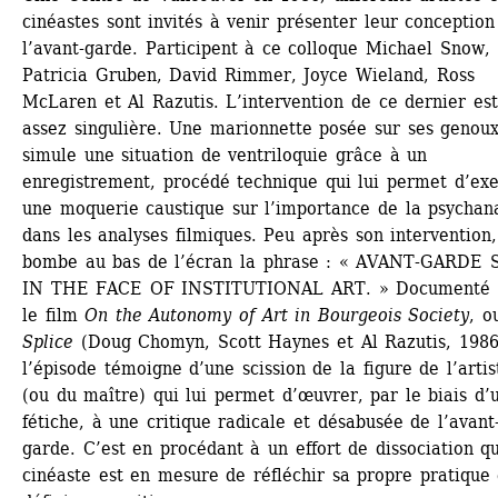
cinéastes sont invités à venir présenter leur conception 
l’avant-garde. Participent à ce colloque Michael Snow, 
Patricia Gruben, David Rimmer, Joyce Wieland, Ross 
McLaren et Al Razutis. L’intervention de ce dernier est 
assez singulière. Une marionnette posée sur ses genoux, 
simule une situation de ventriloquie grâce à un 
enregistrement, procédé technique qui lui permet d’exe
une moquerie caustique sur l’importance de la psychana
dans les analyses filmiques. Peu après son intervention, 
bombe au bas de l’écran la phrase : « AVANT-GARDE S
IN THE FACE OF INSTITUTIONAL ART. » Documenté d
le film 
On the Autonomy of Art in Bourgeois Society
, ou
Splice
(Doug Chomyn, Scott Haynes et Al Razutis, 1986)
l’épisode témoigne d’une scission de la figure de l’artist
(ou du maître) qui lui permet d’œuvrer, par le biais d’u
fétiche, à une critique radicale et désabusée de l’avant
garde. C’est en procédant à un effort de dissociation qu
cinéaste est en mesure de réfléchir sa propre pratique 