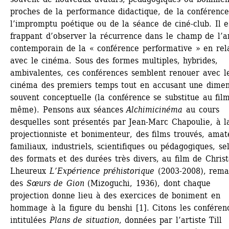
proches de la performance didactique, de la conférence,
l’impromptu poétique ou de la séance de ciné-club. Il es
frappant d’observer la récurrence dans le champ de l’ar
contemporain de la « conférence performative » en rela
avec le cinéma. Sous des formes multiples, hybrides, 
ambivalentes, ces conférences semblent renouer avec le
cinéma des premiers temps tout en accusant une dimens
souvent conceptuelle (la conférence se substitue au film
même). Pensons aux séances 
Alchimicinéma
au cours 
desquelles sont présentés par Jean-Marc Chapoulie, à la 
projectionniste et bonimenteur, des films trouvés, amate
familiaux, industriels, scientifiques ou pédagogiques, sel
des formats et des durées très divers, au film de Christe
Lheureux 
L’Expérience préhistorique
(2003-2008), rema
des 
Sœurs de Gion
(Mizoguchi, 1936), dont chaque 
projection donne lieu à des exercices de boniment en 
hommage à la figure du benshi [1]. Citons les conférenc
intitulées 
Plans de situation
, données par l’artiste Till 