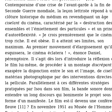
Contemporaine d’une crise de l’avant-garde à la fin de l
Seconde Guerre mondiale, la leçon lettriste répond à u
clôture historique du médium en revendiquant un âge 
ciselant
du cinéma, caractérisé par la « destruction des
ensembles et l’émiettement des particules » et un princ
d’autoréflexivité. « Je crois premièrement que le cinéma
trop riche. Il est obèse. Il a atteint ses limites, son 
maximum. Au premier mouvement d’élargissement qu’il
esquissera, le cinéma éclatera ! », énonce Daniel, 
péremptoire. Il s’agit dès lors d’introduire la réflexion 
le film lui-même, de procéder à un montage 
discrépant
exaspère la disjonction entre le son et l’image, de 
cise
matériau photographique par des interventions directes 
la pellicule. Parallèlement à ces différentes stratégies 
pratiquées par Isou dans son film, la bande sonore donn
entendre un long discours qui bonimente le projet sous 
forme d’un manifeste. Le film est-il devenu une confére
fleuve [11] ? En novembre 1951 au Musée de l’Homme 