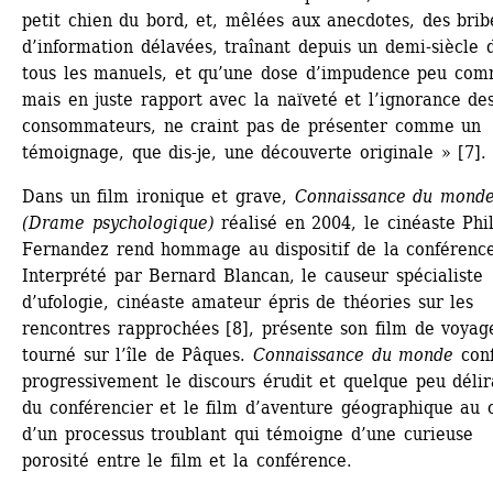
petit chien du bord, et, mêlées aux anecdotes, des bribe
d’information délavées, traînant depuis un demi-siècle d
tous les manuels, et qu’une dose d’impudence peu com
mais en juste rapport avec la naïveté et l’ignorance des
consommateurs, ne craint pas de présenter comme un 
témoignage, que dis-je, une découverte originale » [7].
Dans un film ironique et grave, 
Connaissance du monde
(Drame psychologique)
réalisé en 2004, le cinéaste Phil
Fernandez rend hommage au dispositif de la conférence
Interprété par Bernard Blancan, le causeur spécialiste 
d’ufologie, cinéaste amateur épris de théories sur les 
rencontres rapprochées [8], présente son film de voyage
tourné sur l’île de Pâques. 
Connaissance du monde
conf
progressivement le discours érudit et quelque peu délira
du conférencier et le film d’aventure géographique au c
d’un processus troublant qui témoigne d’une curieuse 
porosité entre le film et la conférence. 