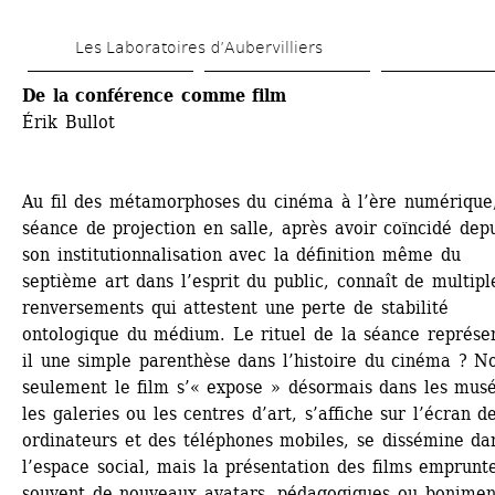
Skip 
Les Laboratoires d’Aubervilliers
to 
main 
De la conférence comme film
Érik Bullot
content
Au fil des métamorphoses du cinéma à l’ère numérique, 
séance de projection en salle, après avoir coïncidé depu
son institutionnalisation avec la définition même du 
septième art dans l’esprit du public, connaît de multiple
renversements qui attestent une perte de stabilité 
ontologique du médium. Le rituel de la séance représen
il une simple parenthèse dans l’histoire du cinéma ? No
seulement le film s’« expose » désormais dans les musé
les galeries ou les centres d’art, s’affiche sur l’écran de
ordinateurs et des téléphones mobiles, se dissémine dan
l’espace social, mais la présentation des films emprunte
souvent de nouveaux avatars, pédagogiques ou boniment