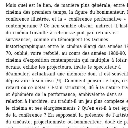
Mais quel est le lien, de manière plus générale, entre l
cinéma des premiers temps, la figure du bonimenteur, l
conférence illustrée, et la « conférence performative » 
contemporaine ? Ce lien semble obscur, indirect. L’histo
du cinéma travaille à rebrousse-poil par retours et 
survivances, comme en témoignent les lacunes 
historiographiques entre le cinéma élargi des années 1
70, oublié, voire refoulé, au cours des années 1980-90, e
cinéma d’exposition contemporain qui multiplie à loisir 
écrans, exhibe les projecteurs, invite le spectateur à 
déambuler, actualisant une mémoire dont il est souvent 
dépositaire à son insu [9]. Comment penser ce laps, ce 
retard ou ce délai ? Est-il structurel, dû à la nature frag
et éphémère de la performance, ambivalente dans sa 
relation à l’archive, ou traduit-il un jeu plus complexe e
le cinéma et ses élargissements ? Qu’en est-il à cet éga
de la conférence ? En supposant la présence de l’artiste
du cinéaste, projectionniste ou bonimenteur, doué de pa