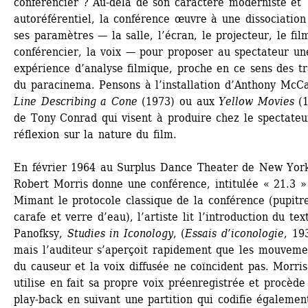
conférencier ? Au-delà de son caractère moderniste et 
autoréférentiel, la conférence œuvre à une dissociation 
ses paramètres — la salle, l’écran, le projecteur, le film
conférencier, la voix — pour proposer au spectateur une
expérience d’analyse filmique, proche en ce sens des tr
du paracinema. Pensons à l’installation d’Anthony McCal
Line Describing a Cone
(1973) ou aux 
Yellow Movies
(1
de Tony Conrad qui visent à produire chez le spectateu
réflexion sur la nature du film.
En février 1964 au Surplus Dance Theater de New York
Robert Morris donne une conférence, intitulée « 21.3 » 
Mimant le protocole classique de la conférence (pupitre
carafe et verre d’eau), l’artiste lit l’introduction du text
Panofksy, 
Studies in Iconology
, (
Essais d’iconologie
, 193
mais l’auditeur s’aperçoit rapidement que les mouvemen
du causeur et la voix diffusée ne coïncident pas. Morris 
utilise en fait sa propre voix préenregistrée et procède 
play-back en suivant une partition qui codifie également