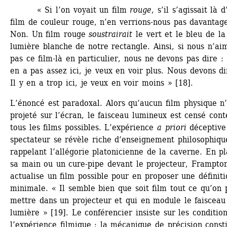
« Si l’on voyait un film 
rouge
, s’il s’agissait là d
film de couleur rouge, n’en verrions-nous pas davantage
Non. Un film rouge 
soustrairait
le vert et le bleu de la 
lumière blanche de notre rectangle. Ainsi, si nous n’aim
pas ce film-là en particulier, nous ne devons pas dire : I
en a pas assez ici, je veux en voir plus. Nous devons dir
Il y en a trop ici, je veux en voir moins » [18].
L’énoncé est paradoxal. Alors qu’aucun film physique n’e
projeté sur l’écran, le faisceau lumineux est censé conte
tous les films possibles. L’expérience 
a priori
déceptive 
spectateur se révèle riche d’enseignement philosophique
rappelant l’allégorie platonicienne de la caverne. En pl
sa main ou un cure-pipe devant le projecteur, Frampton
actualise un film possible pour en proposer une définitio
minimale. « Il semble bien que soit film tout ce qu’on p
mettre dans un projecteur et qui en module le faisceau 
lumière » [19]. Le conférencier insiste sur les condition
l’expérience filmique : la mécanique de précision consti