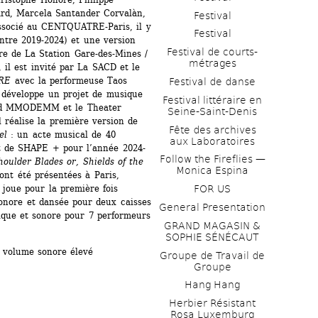
rd, Marcela Santander Corvalàn, 
Festival
associé au CENTQUATRE-Paris, il y 
Festival
tre 2019-2024) et une version 
Festival de courts-
e de La Station Gare-des-Mines / 
métrages 
 il est invité par La SACD et le 
RE
avec la performeuse Taos 
Festival de danse
développe un projet de musique 
Festival littéraire en 
mand MMODEMM et le Theater 
Seine-Saint-Denis
 réalise la première version de 
Fête des archives 
el
: un acte musical de 40 
aux Laboratoires
at de SHAPE + pour l’année 2024-
Follow the Fireflies — 
oulder Blades or, Shields of the 
Monica Espina
 ont été présentées à Paris, 
oue pour la première fois 
FOR US
onore et dansée pour deux caisses 
General Presentation
ique et sonore pour 7 performeurs 
GRAND MAGASIN & 
SOPHIE SÉNÉCAUT
t volume sonore élevé
Groupe de Travail de 
Groupe
Hang Hang
Herbier Résistant 
Rosa Luxemburg