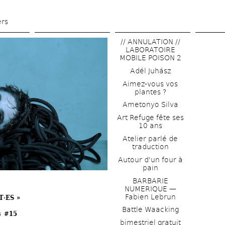
Skip 
to 
ers
main 
// ANNULATION // 
content
LABORATOIRE 
MOBILE POISON 2
Adél Juhász
Aimez-vous vos 
plantes ?
Ametonyo Silva
Art Refuge fête ses 
10 ans
Atelier parlé de 
traduction
Autour d'un four à 
pain
BARBARIE 
NUMERIQUE — 
Fabien Lebrun
·ES »
Battle Waacking
s #15
bimestriel gratuit