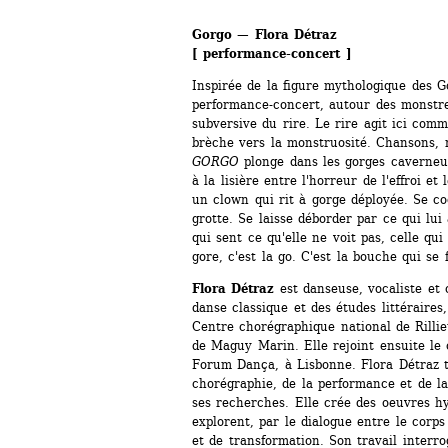
Gorgo — Flora Détraz
[ performance-concert ]
Inspirée de la figure mythologique des G
performance-concert, autour des monstres
subversive du rire. Le rire agit ici comm
brèche vers la monstruosité. Chansons, rir
GORGO
plonge dans les gorges caverneus
à la lisière entre l'horreur de l'effroi et
un clown qui rit à gorge déployée. Se cog
grotte. Se laisse déborder par ce qui lui 
qui sent ce qu'elle ne voit pas, celle qui 
gore, c'est la go. C'est la bouche qui se f
Flora Détraz
est danseuse, vocaliste et 
danse classique et des études littéraires,
Centre chorégraphique national de Rillieu
de Maguy Marin. Elle rejoint ensuite le 
Forum Dança, à Lisbonne. Flora Détraz tra
chorégraphie, de la performance et de la
ses recherches. Elle crée des oeuvres hyb
explorent, par le dialogue entre le corps e
et de transformation. Son travail interrog