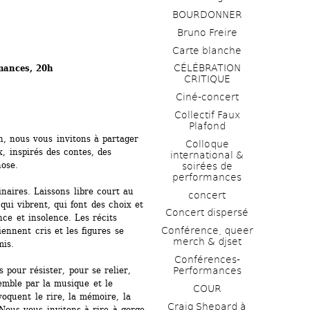
BOURDONNER
Bruno Freire
Carte blanche
CÉLÉBRATION 
mances, 20h
CRITIQUE
Ciné-concert
Collectif Faux 
Plafond 
n, nous vous invitons à partager 
Colloque 
 inspirés des contes, des 
international & 
se. 
soirées de 
performances 
inaires. Laissons libre court au 
concert
ui vibrent, qui font des choix et 
Concert dispersé
ce et insolence. Les récits 
Conférence, queer 
nnent cris et les figures se 
merch & djset
is.
Conférences-
Performances
 pour résister, pour se relier, 
emble par la musique et le 
COUR
uent le rire, la mémoire, la 
Craig Shepard à 
Nous vous invitons à rire à gorge 