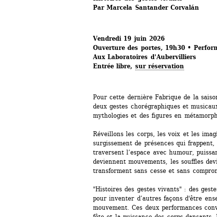
Par Marcela Santander Corvalán
Vendredi 19 juin 2026
Ouverture des portes, 19h30 • 
Perfor
Aux Laboratoires d'Aubervilliers
Entrée libre, 
sur réservation
Pour cette dernière Fabrique de la saiso
deux gestes chorégraphiques et musicaux,
mythologies et des figures en métamorpho
Réveillons les corps, les voix et les imag
surgissement de présences qui frappent, q
traversent l’espace avec humour, puissan
deviennent mouvements, les souffles devie
transforment sans cesse et sans comprom
"Histoires des gestes vivants" : des gestes
pour inventer d’autres façons d'être ens
mouvement. Ces deux performances convoq
fête et la puissance des corps dansants. 