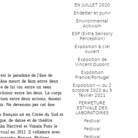
EN JUILLET 2020
Endetter et punir
Environmental 
Activism
ESP (Extra Sensory 
Perception)
Exposition à ciel 
ouvert
Exposition de 
Vincent Dupont
Exposition 
est le paradoxe de l'âne de 
France/Portugal
 âne meurt de faim entre deux 
Exposition ― du 2 
e de lui (ou entre un seau 
octobre 2020 au 5 
choisir entre les deux. Le corps 
février 2021
tion entre deux actions, faisant 
FERMETURE 
ix. Ne devenons pas cet âne.
ESTIVALE DES 
LABORATOIRES
e français né en Corée du Sud et 
que, de danse et de théâtre 
Festival
ka Harrivel et Vimala Pons le 
Festival
rcus]
en 2012. Il collabore avec 
Festival
ristophe Honoré, Philippe 