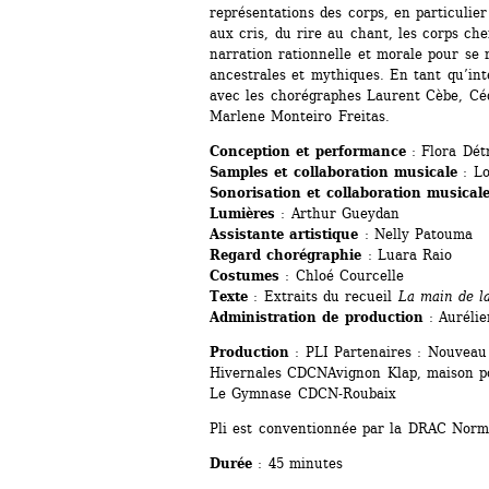
représentations des corps, en particulier
aux cris, du rire au chant, les corps che
narration rationnelle et morale pour se r
ancestrales et mythiques. En tant qu’inte
avec les chorégraphes Laurent Cèbe, Céd
Marlene Monteiro Freitas.
Conception et performance
: Flora Dét
Samples et collaboration musicale
: Lo
Sonorisation et collaboration musical
Lumières
: Arthur Gueydan
Assistante artistique
: Nelly Patouma
Regard chorégraphie
: Luara Raio
Costumes
: Chloé Courcelle
Texte
: Extraits du recueil 
La main de l
Administration de production
: Auréli
Production
: PLI Partenaires : Nouveau 
Hivernales CDCNAvignon Klap, maison pou
Le Gymnase CDCN-Roubaix
Pli est conventionnée par la DRAC Norm
Durée
: 45 minutes