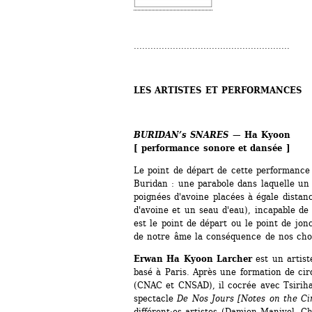
........................................................
LES ARTISTES ET PERFORMANCES
BURIDAN’s SNARES
— Ha Kyoon
[ performance sonore et dansée ]
Le point de départ de cette performance 
Buridan : une parabole dans laquelle un
poignées d'avoine placées à égale distanc
d'avoine et un seau d'eau), incapable de 
est le point de départ ou le point de jonc
de notre âme la conséquence de nos cho
Erwan Ha Kyoon Larcher
est un artist
basé à Paris. Après une formation de cir
(CNAC et CNSAD), il cocrée avec Tsiriha
spectacle 
De Nos Jours [Notes on the Ci
différent·es artistes (Damien Manivel, Ch