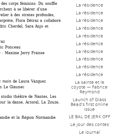
 des corps féminins. Du souffle 
La résidence
rchent à se libérer d’une 
La résidence
elier à des strates profondes, 
La résidence
rprète, Flora Détraz a collaboré 
ric Cherdel, Sara Anjo et 
La résidence
La résidence
raz
La résidence
ïc Ponceau
La résidence
e
: Maxime Jerry Fraisse
La résidence
La résidence
La résidence
a main
de Laura Vazquez
La sainte et le 
coyote — Fabrice 
en Le Glaunec
Reymond
studio théâtre de Nantes, Les 
Launch of Glass 
r la danse, Actoral, La Zouze, 
Bead's first online 
issue
LE BAL DE JERK OFF
andie et la Région Normandie
Le jour des contes
Le journal