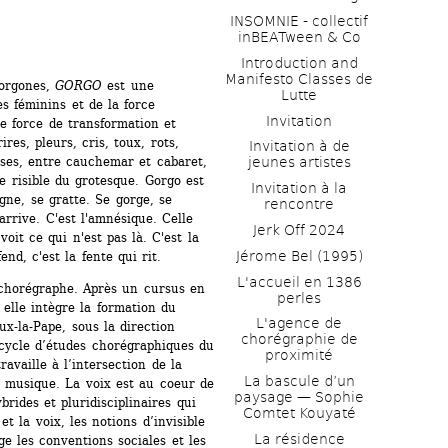
INSOMNIE - collectif 
inBEATween & Co
Introduction and 
Manifesto Classes de 
orgones, 
GORGO
est une 
Lutte
 féminins et de la force 
Invitation
e force de transformation et 
es, pleurs, cris, toux, rots, 
Invitation à de 
es, entre cauchemar et cabaret, 
jeunes artistes 
 le risible du grotesque. Gorgo est 
Invitation à la 
ne, se gratte. Se gorge, se 
rencontre
arrive. C'est l'amnésique. Celle 
Jerk Off 2024
voit ce qui n'est pas là. C'est la 
Jérome Bel (1995)
end, c'est la fente qui rit.
L'accueil en 1386 
chorégraphe. Après un cursus en 
perles
 elle intègre la formation du 
L'agence de 
x-la-Pape, sous la direction 
chorégraphie de 
cycle d’études chorégraphiques du 
proximité
vaille à l’intersection de la 
La bascule d’un 
 musique. La voix est au coeur de 
paysage — Sophie 
rides et pluridisciplinaires qui 
Comtet Kouyaté
t la voix, les notions d’invisible 
La résidence
e les conventions sociales et les 