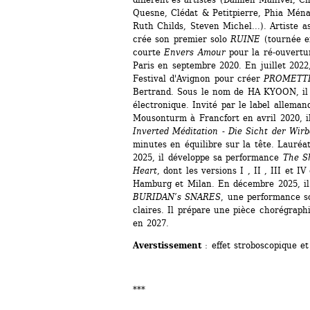
Quesne, Clédat & Petitpierre, Phia Ména
Ruth Childs, Steven Michel...). Artiste 
crée son premier solo 
RUINE
(tournée en
courte 
Envers Amour
pour la ré-ouvertur
Paris en septembre 2020. En juillet 2022,
Festival d'Avignon pour créer 
PROMETT
Bertrand. Sous le nom de HA KYOON, il 
électronique. Invité par le label alle
Mousonturm à Francfort en avril 2020, il
Inverted Méditation - Die Sicht der Wirb
minutes en équilibre sur la tête. Lauré
2025, il développe sa performance 
The Sh
Heart
, dont les versions I , II , III et IV
Hamburg et Milan. En décembre 2025, il j
BURIDAN’s SNARES
, une performance s
claires. Il prépare une pièce chorégraph
en 2027.
Averstissement
: effet stroboscopique e
*** 