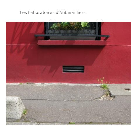
Skip 
Les Laboratoires d’Aubervilliers
to 
main 
content