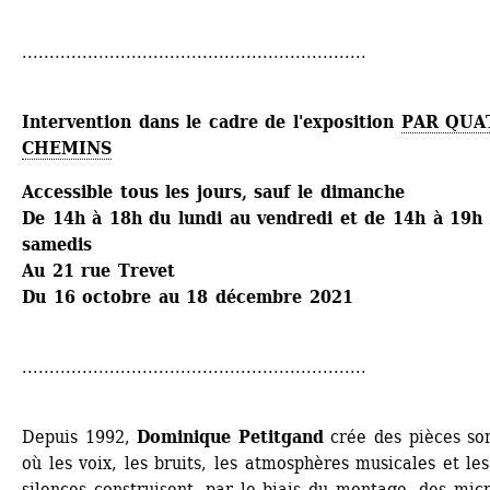
...............................................................
Intervention dans le cadre de l'exposition 
PAR QUAT
CHEMINS
Accessible tous les jours, sauf le dimanche
D
e 14h à 18h du lundi au vendredi et de 14h à 19h l
samedis
Au 21 rue Trevet
Du 16 octobre au 18 décembre 2021
...............................................................
Depuis 1992, 
Dominique Petitgand
crée des pièces ­son
où les voix, les bruits, les atmosphères musicales et les 
silences construisent, par le biais du montage, des micr