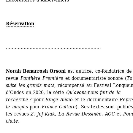
Réservation
................................................................
Norah Benarrosh Orsoni
est autrice, co-fondatrice de 
revue 
Panthère Première
et documentariste sonore (
To
suite les grands mots
, récompensé au Festival Longueur
d’Ondes en 2020, la série 
Qu’avons-nous fait de la 
recherche ?
pour 
Binge Audio
et le documentaire 
Repre
le maquis
pour 
France Culture
). Ses textes sont publiés
les revues 
Z
, 
Jef Klak
, 
La Revue Dessinée
, 
AOC
et 
Poin
chute
.