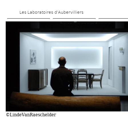
Skip 
Les Laboratoires d’Aubervilliers
to 
main 
content
©LindeVanRaeschelder