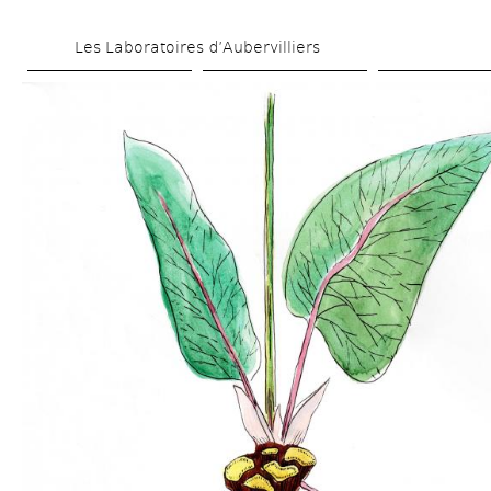
Skip 
Les Laboratoires d’Aubervilliers
to 
main 
content