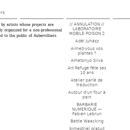
Skip 
to 
ers
main 
// ANNULATION // 
 by artists whose projects are 
content
LABORATOIRE 
ly organized for a non-professional 
MOBILE POISON 2
 to the public of Aubervilliers.
Adél Juhász
Aimez-vous vos 
plantes ?
Ametonyo Silva
Art Refuge fête ses 
10 ans
Atelier parlé de 
traduction
Autour d'un four à 
pain
BARBARIE 
NUMERIQUE — 
Fabien Lebrun
Battle Waacking
bimestriel gratuit