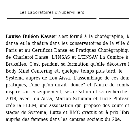
Skip 
Les Laboratoires d’Aubervilliers
to 
main 
content
Louise Buléon Kayser
s'est formé à la chorégraphie, la
danse et le théâtre dans les conservatoires de la ville d
Paris et au Certificat Danse et Pratiques Chorégraphiqu
de Charleroi Danse, L'INSAS et L'ENSAV La Cambre à 
Bruxelles. C'est pendant sa formation qu'elle découvre l
Body Mind Centering et, quelque temps plus tard, le 
Systema auprès de Lou Aïssa. L'assemblage de ces deux
pratiques, l'une qu'on dirait "douce" et l'autre de comba
inspire son enseignement, ses création et sa recherche.
2018, avec Lou Aissa, Marion Schumm et Lucie Ploteau,
crée la FLEM, une association qui propose des cours et
stages de Systema, Lutte et BMC gratuit ou à prix libre
auprès des femmes dans les centres sociaux du 20e.