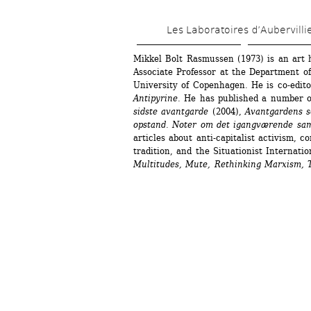
Les Laboratoires d’Aubervilli
Mikkel Bolt Rasmussen (1973) is an art hi
Associate Professor at the Department of 
University of Copenhagen. He is co-edito
Antipyrine
. He has published a number o
sidste avantgarde
(2004), 
Avantgardens 
opstand. Noter om det igangværende s
articles about anti-capitalist activism, c
tradition, and the Situationist Internatio
Multitudes, Mute, Rethinking Marxism, 