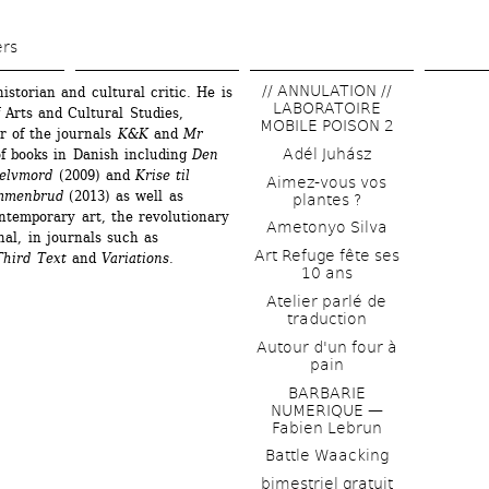
Skip 
to 
ers
main 
// ANNULATION // 
storian and cultural critic. He is 
content
LABORATOIRE 
Arts and Cultural Studies, 
MOBILE POISON 2
r of the journals 
K&K
and 
Mr 
Adél Juhász
f books in Danish including 
Den 
selvmord
(2009) and 
Krise til 
Aimez-vous vos 
ammenbrud
(2013) as well as 
plantes ?
ontemporary art, the revolutionary 
Ametonyo Silva
nal, in journals such as 
Art Refuge fête ses 
Third Text
and 
Variations
.
10 ans
Atelier parlé de 
traduction
Autour d'un four à 
pain
BARBARIE 
NUMERIQUE — 
Fabien Lebrun
Battle Waacking
bimestriel gratuit