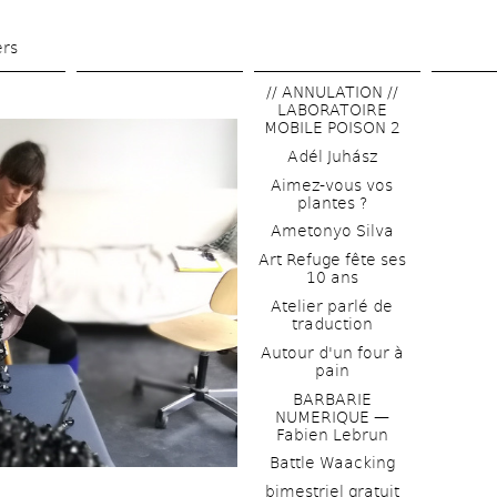
Skip 
to 
ers
main 
// ANNULATION // 
content
LABORATOIRE 
MOBILE POISON 2
Adél Juhász
Aimez-vous vos 
plantes ?
Ametonyo Silva
Art Refuge fête ses 
10 ans
Atelier parlé de 
traduction
Autour d'un four à 
pain
BARBARIE 
NUMERIQUE — 
Fabien Lebrun
Battle Waacking
bimestriel gratuit