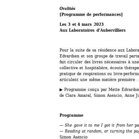
Oralités
[Programme de performances] 
Les 3 et 4 mars 2023
Aux Laboratoires d'Aubervilliers
Pour la suite de sa résidence aux Laborat
Edvardsen et son groupe de travail part
fait circuler des livres nécessaires à un
collective et hospitalière, écoute thérap
pratique de respirations ou livre-perform
articulent une même matière première : l
▶ Programme conçu par Mette Edvardsen 
de Clara Amaral, Simon Asencio, Anne Ju
Programme
— She gave it to me I got it from her
pa
— Reading at random, or turning the pag
Simon Asencio