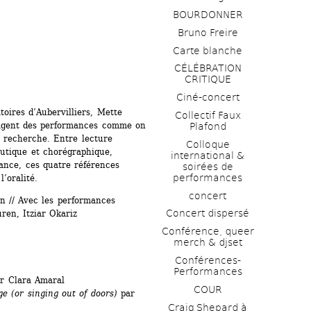
BOURDONNER
Bruno Freire
Carte blanche
CÉLÉBRATION 
CRITIQUE
Ciné-concert
oires d’Aubervilliers, Mette 
Collectif Faux 
agent des performances comme on 
Plafond 
e recherche. Entre lecture 
Colloque 
eutique et chorégraphique, 
international & 
ance, ces quatre références 
soirées de 
performances 
’oralité.
concert
// Avec les performances 
Concert dispersé
ren, Itziar Okariz
Conférence, queer 
merch & djset
Conférences-
Performances
r Clara Amaral
COUR
e (or singing out of doors)
par 
Craig Shepard à 