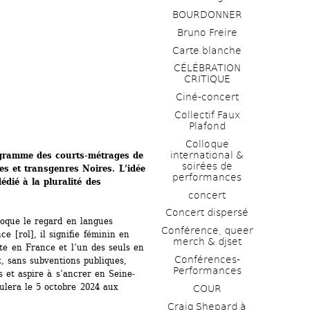
BOURDONNER
Bruno Freire
Carte blanche
CÉLÉBRATION 
CRITIQUE
Ciné-concert
Collectif Faux 
Plafond 
Colloque 
international & 
gramme des courts-métrages de 
soirées de 
s et transgenres Noires. L’idée 
performances 
ié à la pluralité des 
concert
Concert dispersé
que le regard en langues 
Conférence, queer 
[rol], il signifie féminin en 
merch & djset
rte en France et l’un des seuls en 
Conférences-
sans subventions publiques, 
Performances
es et aspire à s’ancrer en Seine-
ulera le 5 octobre 2024 aux 
COUR
Craig Shepard à 