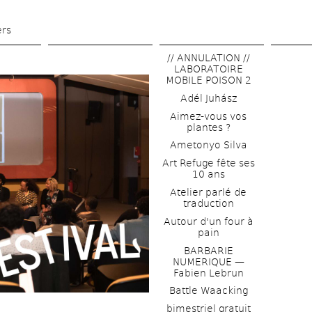
Skip 
to 
ers
main 
// ANNULATION // 
content
LABORATOIRE 
MOBILE POISON 2
Adél Juhász
Aimez-vous vos 
plantes ?
Ametonyo Silva
Art Refuge fête ses 
10 ans
Atelier parlé de 
traduction
Autour d'un four à 
pain
BARBARIE 
NUMERIQUE — 
Fabien Lebrun
Battle Waacking
bimestriel gratuit