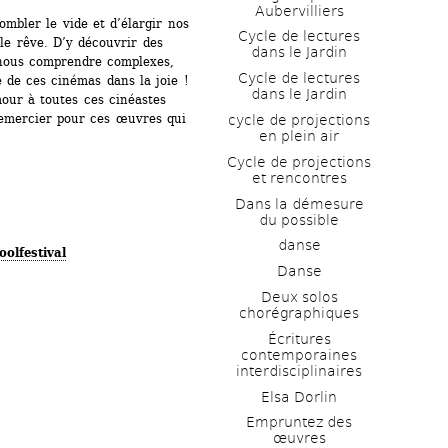
Aubervilliers
mbler le vide et d’élargir nos 
Cycle de lectures 
 le rêve. D’y découvrir des 
dans le Jardin
 nous comprendre complexes, 
Cycle de lectures 
e de ces cinémas dans la joie ! 
dans le Jardin
mour à toutes ces cinéastes 
remercier pour ces œuvres qui 
cycle de projections 
en plein air
Cycle de projections 
et rencontres
Dans la démesure 
du possible
danse
olfestival
Danse
Deux solos 
chorégraphiques
Écritures 
contemporaines 
interdisciplinaires
Elsa Dorlin
Empruntez des 
œuvres