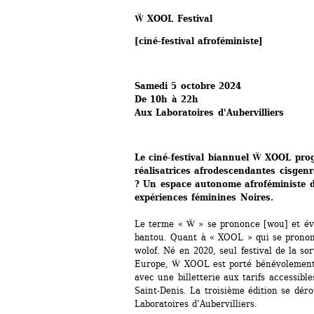
Ẅ XOOL Festival
[ciné-festival afroféministe]
Samedi 5 octobre 2024 
De 10h à 22h
Aux Laboratoires d'Aubervilliers
Le ciné-festival biannuel Ẅ XOOL pro
réalisatrices afrodescendantes cisgenre
? Un espace autonome afroféministe déd
expériences féminines Noires.
Le terme « Ẅ » se prononce [wou] et évo
bantou. Quant à « XOOL » qui se prononce 
wolof. Né en 2020, seul festival de la so
Europe, Ẅ XOOL est porté bénévolement, 
avec une billetterie aux tarifs accessibl
Saint-Denis. La troisième édition se déro
Laboratoires d’Aubervilliers.