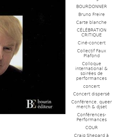
BOURDONNER
Bruno Freire
Carte blanche
CÉLÉBRATION 
CRITIQUE
Ciné-concert
Collectif Faux 
Plafond 
Colloque 
international & 
soirées de 
performances 
concert
Concert dispersé
Conférence, queer 
merch & djset
Conférences-
Performances
COUR
Craig Shepard à 