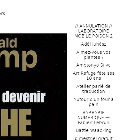
Skip 
to 
ers
main 
// ANNULATION // 
content
LABORATOIRE 
MOBILE POISON 2
Adél Juhász
Aimez-vous vos 
plantes ?
Ametonyo Silva
Art Refuge fête ses 
10 ans
Atelier parlé de 
traduction
Autour d'un four à 
pain
BARBARIE 
NUMERIQUE — 
Fabien Lebrun
Battle Waacking
bimestriel gratuit