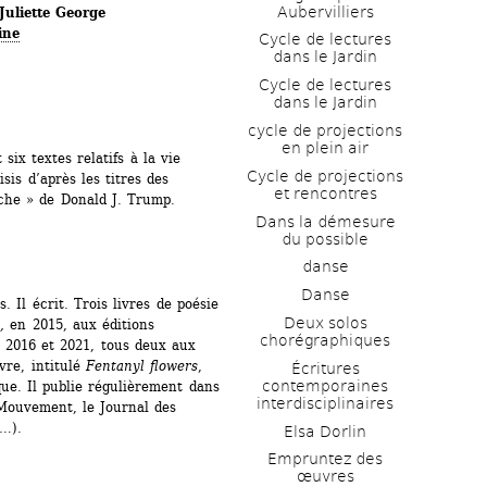
Aubervilliers
Juliette George
ine
Cycle de lectures 
dans le Jardin
Cycle de lectures 
dans le Jardin
cycle de projections 
en plein air
ix textes relatifs à la vie 
Cycle de projections 
is d’après les titres des 
et rencontres
che » de Donald J. Trump.
Dans la démesure 
du possible
danse
Danse
Il écrit. Trois livres de poésie 
Deux solos 
,
en 2015, aux éditions 
chorégraphiques
2016 et 2021, tous deux aux 
re, intitulé 
Fentanyl flowers
, 
Écritures 
contemporaines 
e. Il publie régulièrement dans 
interdisciplinaires
Mouvement, le Journal des 
N…).
Elsa Dorlin
Empruntez des 
œuvres