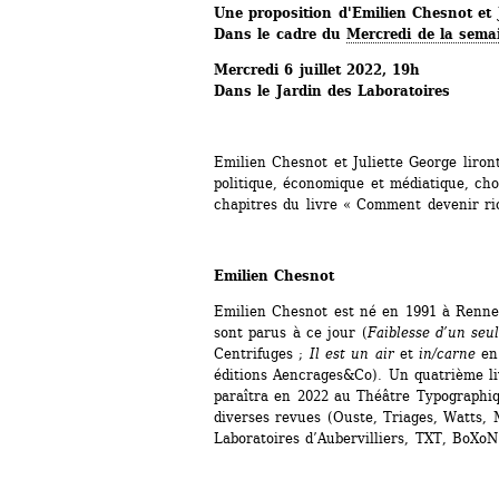
Une proposition d'Emilien Chesnot et 
Dans le cadre du 
Mercredi de la sema
Mercredi 6 juillet 2022, 19h
Dans le Jardin des Laboratoires
Emilien Chesnot et Juliette George liront s
politique, économique et médiatique, chois
chapitres du livre « Comment devenir ri
Emilien Chesnot
Emilien Chesnot est né en 1991 à Rennes. 
sont parus à ce jour (
Faiblesse d’un seul
Centrifuges ; 
Il est un air 
et
in/carne
en 
éditions Aencrages&Co). Un quatrième liv
paraîtra en 2022 au Théâtre Typographiqu
diverses revues (Ouste, Triages, Watts, 
Laboratoires d’Aubervilliers, TXT, BoXo