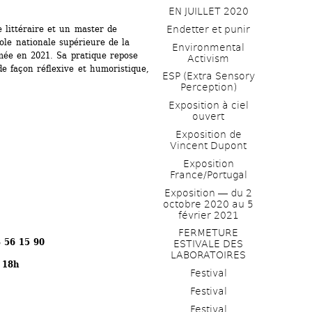
EN JUILLET 2020
Endetter et punir
 littéraire et un master de 
ole nationale supérieure de la 
Environmental 
mée en 2021. Sa pratique repose 
Activism
e façon réflexive et humoristique, 
ESP (Extra Sensory 
. 
Perception)
Exposition à ciel 
ouvert
Exposition de 
Vincent Dupont
Exposition 
France/Portugal
Exposition ― du 2 
octobre 2020 au 5 
février 2021
FERMETURE 
3 56 15 90
ESTIVALE DES 
LABORATOIRES
s 18h
Festival
Festival
Festival