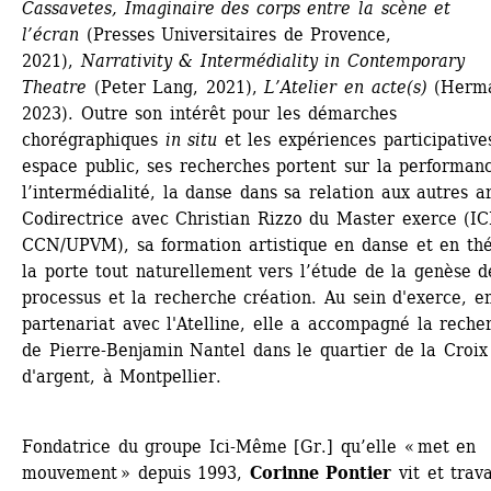
Cassavetes, Imaginaire des corps entre la scène et 
l’écran
(Presses Universitaires de Provence, 
2021), 
Narrativity & Intermédiality in Contemporary 
Theatre 
(Peter Lang, 2021), 
L’Atelier en acte(s)
(Herma
2023). Outre son intérêt pour les démarches 
chorégraphiques 
in situ 
et les expériences participatives
espace public, ses recherches portent sur la performanc
l’intermédialité, la danse dans sa relation aux autres art
Codirectrice avec Christian Rizzo du Master exerce (IC
CCN/UPVM), sa formation artistique en danse et en thé
la porte tout naturellement vers l’étude de la genèse de
processus et la recherche création. Au sein d'exerce, en
partenariat avec l'Atelline, elle a accompagné la recher
de Pierre-Benjamin Nantel dans le quartier de la Croix 
d'argent, à Montpellier.
Fondatrice du groupe Ici-Même [Gr.] qu’elle « met en 
mouvement » depuis 1993, 
Corinne Pontier
vit et trava