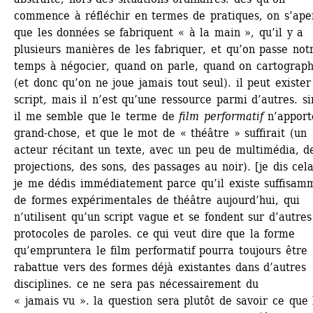
commence à réfléchir en termes de pratiques, on s’aper
que les données se fabriquent « à la main », qu’il y a 
plusieurs manières de les fabriquer, et qu’on passe notr
temps à négocier, quand on parle, quand on cartographi
(et donc qu’on ne joue jamais tout seul). il peut exister 
script, mais il n’est qu’une ressource parmi d’autres. sin
il me semble que le terme de 
film performatif
n’apporte
grand-chose, et que le mot de « théâtre » suffirait (un 
acteur récitant un texte, avec un peu de multimédia, de
projections, des sons, des passages au noir). [je dis cela,
je me dédis immédiatement parce qu’il existe suffisamm
de formes expérimentales de théâtre aujourd’hui, qui 
n’utilisent qu’un script vague et se fondent sur d’autres 
protocoles de paroles. ce qui veut dire que la forme 
qu’empruntera le film performatif pourra toujours être 
rabattue vers des formes déjà existantes dans d’autres 
disciplines. ce ne sera pas nécessairement du 
« jamais vu ». la question sera plutôt de savoir ce que l