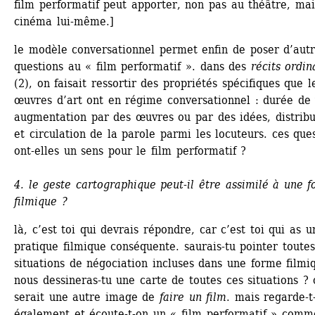
film performatif peut apporter, non pas au théâtre, mai
cinéma lui-même.]
le modèle conversationnel permet enfin de poser d’autr
questions au « film performatif ». dans des 
récits ordin
(2), on faisait ressortir des propriétés spécifiques que le
œuvres d’art ont en régime conversationnel : durée de v
augmentation par des œuvres ou par des idées, distribut
et circulation de la parole parmi les locuteurs. ces ques
ont-elles un sens pour le film performatif ?
4. le geste cartographique peut-il être assimilé à une f
filmique ?
là, c’est toi qui devrais répondre, car c’est toi qui as un
pratique filmique conséquente. saurais-tu pointer toutes 
situations de négociation incluses dans une forme filmiq
nous dessineras-tu une carte de toutes ces situations ? c
serait une autre image de
faire un film
. mais regarde-t-
également et écoute-t-on un « film performatif » comme