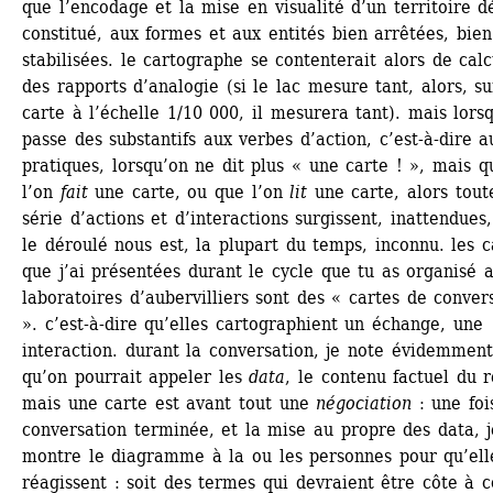
que l’encodage et la mise en visualité d’un territoire dé
constitué, aux formes et aux entités bien arrêtées, bien 
stabilisées. le cartographe se contenterait alors de calcu
des rapports d’analogie (si le lac mesure tant, alors, su
carte à l’échelle 1/10 000, il mesurera tant). mais lorsq
passe des substantifs aux verbes d’action, c’est-à-dire au
pratiques, lorsqu’on ne dit plus « une carte ! », mais qu
l’on 
fait
une carte, ou que l’on 
lit
une carte, alors toute
série d’actions et d’interactions surgissent, inattendues,
le déroulé nous est, la plupart du temps, inconnu. les ca
que j’ai présentées durant le cycle que tu as organisé a
laboratoires d’aubervilliers sont des « cartes de convers
». c’est-à-dire qu’elles cartographient un échange, une 
interaction. durant la conversation, je note évidemment
qu’on pourrait appeler les 
data
, le contenu factuel du ré
mais une carte est avant tout une 
négociation
: une fois
conversation terminée, et la mise au propre des data, je
montre le diagramme à la ou les personnes pour qu’elle
réagissent : soit des termes qui devraient être côte à cô