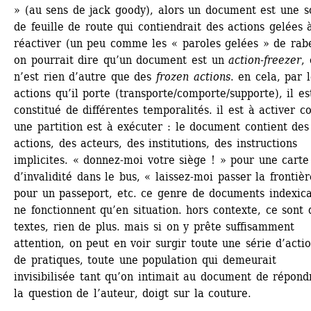
» (au sens de jack goody), alors un document est une so
de feuille de route qui contiendrait des actions gelées à
réactiver (un peu comme les « paroles gelées » de rabel
on pourrait dire qu’un document est un
action-freezer
, 
n’est rien d’autre que des 
frozen actions
. en cela, par l
actions qu’il porte (transporte/comporte/supporte), il est
constitué de différentes temporalités. il est à activer 
une partition est à exécuter : le document contient des 
actions, des acteurs, des institutions, des instructions 
implicites. « donnez-moi votre siège ! » pour une carte 
d’invalidité dans le bus, « laissez-moi passer la frontière
pour un passeport, etc. ce genre de documents indexica
ne fonctionnent qu’en situation. hors contexte, ce sont d
textes, rien de plus. mais si on y prête suffisamment 
attention, on peut en voir surgir toute une série d’actio
de pratiques, toute une population qui demeurait 
invisibilisée tant qu’on intimait au document de répondr
la question de l’auteur, doigt sur la couture.