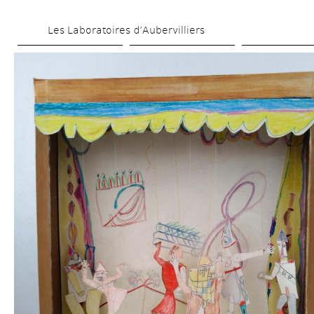
Skip 
Les Laboratoires d’Aubervilliers
to 
main 
content