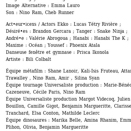
Image Alternative : Emma Lauro 
Son : Nino Ram, Cheb Runner
Act•eur•icexs / Actors Ekko : Lucas Tétry Rivière ; 
Désiré•es : Brandon Gercara ; Tanger : Snake Ninja ; 
André•e : Valérie Abrogoua ; Hanabi : Hanabi The K ; 
Maxime : Océan ; Youssef : Phoenix Atala
Danseuse fenêtre et gymnase : Prisca Ikonola 
Artiste : Bili Colbalt
Équipe métafilm : Shane Lanoir, Kali-Isis Fruteau, Attan
Trawalley , Nino Ram, Amir , Silina Syan 
Équipe tournage Universaliste production : Marie-Bénéd
Cazeneuve, Cécile Paris, Nino Ram 
Équipe Universaliste production Margot Videcoq, Julien 
Bouillon, Camille Gigot, Benjamin Margueritte, Clarisse
Tranchard, Elsa Conton, Mathilde Leclerc
Équipe dinosaures : Marika Belle, Amina Rhanim, Emm
Plihon, Olivia, Benjamin Margueritte