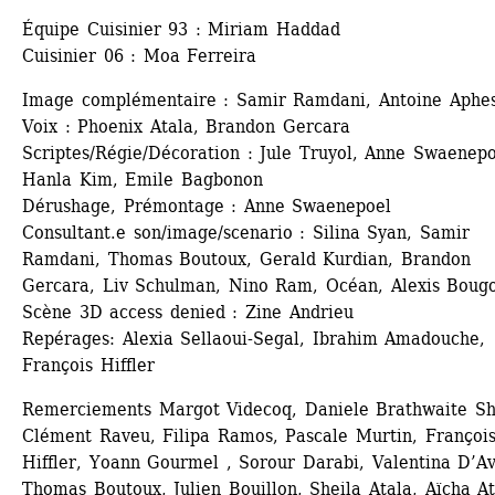
Équipe Cuisinier 93 : Miriam Haddad 
Cuisinier 06 : Moa Ferreira
Image complémentaire : Samir Ramdani, Antoine Aphes
Voix : Phoenix Atala, Brandon Gercara
Scriptes/Régie/Décoration : Jule Truyol, Anne Swaenepoe
Hanla Kim, Emile Bagbonon
Dérushage, Prémontage : Anne Swaenepoel 
Consultant.e son/image/scenario : Silina Syan, Samir 
Ramdani, Thomas Boutoux, Gerald Kurdian, Brandon 
Gercara, Liv Schulman, Nino Ram, Océan, Alexis Bougo
Scène 3D access denied : Zine Andrieu 
Repérages: Alexia Sellaoui-Segal, Ibrahim Amadouche, 
François Hiffler
Remerciements Margot Videcoq, Daniele Brathwaite Shir
Clément Raveu, Filipa Ramos, Pascale Murtin, François
Hiffler, Yoann Gourmel , Sorour Darabi, Valentina D’Ave
Thomas Boutoux, Julien Bouillon, Sheila Atala, Aïcha At