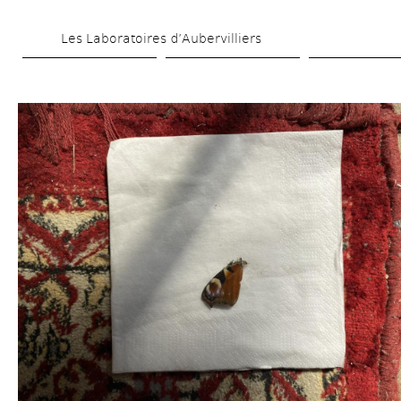
Skip 
Les Laboratoires d’Aubervilliers
to 
main 
content