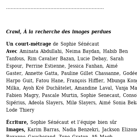
................................................................
Crawl, À la recherche des images perdues
Un court-métrage 
de Sophie Sénécaut
Avec 
Aminata Abdullahi, Neima Baydan, Habib Ben 
Tanfous, Rim Cavalier Bazan, Lucie Debay, Sarah 
Espour, Perrine Estienne, Jessica Fanhan, Aimé 
Gaster, Annette Gatta, Pauline Gillet Chassanne, Godée,
Harpo Guit, Fatou Hane, François Hiffler, Mbunga Kong
Milka, Ayoh Kré Duchâtelet, Amandine Laval, Vanja Mar
Fabien Magry, Pascale Murtin, Sophie Senecaut, Consol
Sipérius, Adeola Slayers, Milø Slayers, Aimé Sonia Bek
Lode Thiery
Écriture,
Sophie Sénécaut et l’équipe bien sûr 
Images,
Karim Barras, Nadia Benzekri, Jackson Elizond
Roxanne Gaucherand, Zeno Graton, Afi Magh