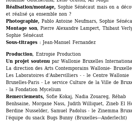
Réalisation/montage,
Sophie Sénécaut mais on a décou
et réalisé ça ensemble non ? 
Photographie,
Pablo Antoine Neufmars, Sophie Sénéca
Montage son
, Pierre Alexandre Lampert, Thibaut Verly
Sophie Sénécaut
Sous-titrages
: Jean-Manuel Fernandez
Production
, Entropie Production
Un projet soutenu 
par Wallonie Bruxelles International
La direction des Arts Contemporains Wallonie- Bruxelles
Les Laboratoires d’Aubervilliers - - le Centre Wallonie 
Bruxelles-Paris - Le service Culture de la Ville de Bruxe
- la Fondation Mycelium
Remerciements,
Sofie Kokaj, Nadia Zouareg, Réhab 
Benhsaine, Morgane Nass, Judith Williquet, Zineb El Ho
Berdine Nusselder, Samuel Padolus - le Zinemma Bruxel
l'équipe du snack Bugs Bunny (Bruxelles—Anderlecht)