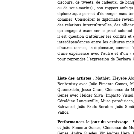
discours, de tweets, de cadeaux, de banq
ou de sous-marins) ; son rapport ambigu 
diplomatique permet d’échanger mais tend
dominer. Considérer la diplomatie revient
des relations interculturelles, des allian
qui engage à examiner le passé colonial d
il est question d’atténuer les conflits et
interdépendances entre les cultures mais
d’autres termes, la diplomatie, comme l’
d’une expérience avec l’autre et d’un « sa
pour reprendre l’expression de Barbara C
Liste des artistes 
: Mathieu Kleyebe Abo
Benbenisty avec João Pimenta Gomes, Ma
Queimadela, Jesse Chun, Clémence de Mon
Genes avec Helder Silva (Impacto Visual)
Géraldine Longueville, Musa paradisiaca
Schwebel, João Paulo Serafim, João Simõ
Vallos.
Performances le jour du vernissage
: 
et João Pimenta Gomes, Clémence de Mont
Genes, Andre Guedes, Vir Andres Hera, Te