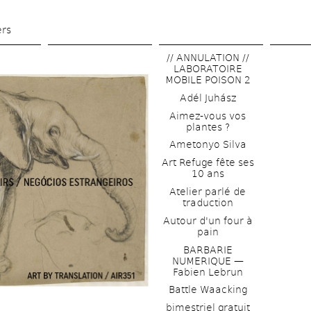
Skip 
to 
ers
main 
// ANNULATION // 
content
LABORATOIRE 
MOBILE POISON 2
Adél Juhász
Aimez-vous vos 
plantes ?
Ametonyo Silva
Art Refuge fête ses 
10 ans
Atelier parlé de 
traduction
Autour d'un four à 
pain
BARBARIE 
NUMERIQUE — 
Fabien Lebrun
Battle Waacking
bimestriel gratuit