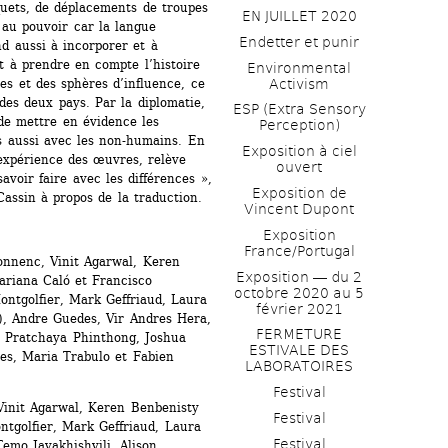
uets, de déplacements de troupes 
EN JUILLET 2020
au pouvoir car la langue 
Endetter et punir
 aussi à incorporer et à 
 à prendre en compte l’histoire 
Environmental 
Activism
ces et des sphères d’influence, ce 
es deux pays. Par la diplomatie, 
ESP (Extra Sensory 
 de mettre en évidence les 
Perception)
 aussi avec les non-humains. En 
Exposition à ciel 
expérience des œuvres, relève 
ouvert
voir faire avec les différences », 
Exposition de 
assin à propos de la traduction.
Vincent Dupont
Exposition 
France/Portugal
nnenc, Vinit Agarwal, Keren 
Exposition ― du 2 
riana Caló et Francisco 
octobre 2020 au 5 
tgolfier, Mark Geffriaud, Laura 
février 2021
, Andre Guedes, Vir Andres Hera, 
FERMETURE 
, Pratchaya Phinthong, Joshua 
ESTIVALE DES 
es, Maria Trabulo et Fabien 
LABORATOIRES
Festival
Vinit Agarwal, Keren Benbenisty 
Festival
golfier, Mark Geffriaud, Laura 
Festival
mo Javakhishvili, Alison 