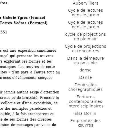
Aubervilliers
iros 
Cycle de lectures 
dans le Jardin
la Galerie Ygrec (France)
Cycle de lectures 
 Torres Vedras (Portugal)
dans le Jardin
 351
cycle de projections 
en plein air
Cycle de projections 
s
est une exposition simultanée 
et rencontres
tugal qui présente les œuvres 
Dans la démesure 
s explorant les formes et les 
du possible
omatiques. Les œuvres de cette 
danse
es » d’un pays à l’autre tout au 
Danse
journées d’événements conçues 
Deux solos 
chorégraphiques
r jamais autant exigé d’attention 
Écritures 
ises et de brutalité. Prenant la 
contemporaines 
colloque et d’une exposition, ce 
interdisciplinaires
e des multiples paradoxes et 
Elsa Dorlin
ouble, à la fois transparent et 
té de ses formes (les diverses 
Empruntez des 
ission de messages par voies de 
œuvres