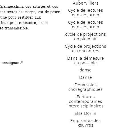
Aubervilliers
iannecchini, des artistes et des 
Cycle de lectures 
ant textes et images, est de poser 
dans le Jardin
une pour restituer aux 
Cycle de lectures 
ur propre histoire, en la 
dans le Jardin
et transmissible.
cycle de projections 
en plein air
Cycle de projections 
et rencontres
Dans la démesure 
du possible
t enseignant*
danse
Danse
Deux solos 
chorégraphiques
Écritures 
contemporaines 
interdisciplinaires
Elsa Dorlin
Empruntez des 
œuvres