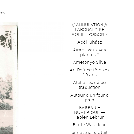
Skip 
to 
ers
main 
// ANNULATION // 
content
LABORATOIRE 
MOBILE POISON 2
Adél Juhász
Aimez-vous vos 
plantes ?
Ametonyo Silva
Art Refuge fête ses 
10 ans
Atelier parlé de 
traduction
Autour d'un four à 
pain
BARBARIE 
NUMERIQUE — 
Fabien Lebrun
Battle Waacking
bimestriel gratuit