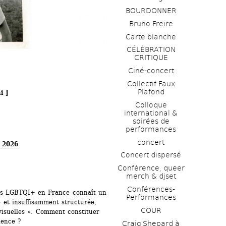
BOURDONNER
Bruno Freire
Carte blanche
CÉLÉBRATION 
CRITIQUE
Ciné-concert
Collectif Faux 
Plafond 
i ]
Colloque 
international & 
soirées de 
performances 
concert
s 2026
Concert dispersé
Conférence, queer 
merch & djset
Conférences-
nes LGBTQI+ en France connaît un 
Performances
et insuffisamment structurée, 
COUR
isuelles ». Comment constituer 
lence ?
Craig Shepard à 