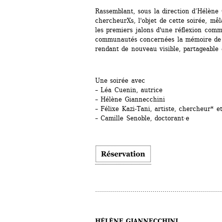
Rassemblant, sous la direction d’Hélène G
chercheurXs, l'objet de cette soirée, mêl
les premiers jalons d'une réflexion comm
communautés concernées la mémoire de le
rendant de nouveau visible, partageable 
Une soirée avec
– Léa Cuenin, autrice
– Hélène Giannecchini
– Félixe Kazi-Tani, artiste, chercheur* e
– Camille Senoble, doctorant·e
................................................................
HÉLÈNE GIANNECCHINI