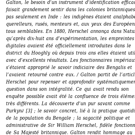
Galton, le besoin d’un instrument d’identification efficac
faisait grandement sentir dans les colonies britanniques,
pas seulement en Inde : les indigènes étaient analphabè
querelleurs, rusés, menteurs et, aux yeux des Européens
tous semblables. En 1880, Herschel annonça dans 
Natu
qu’après dix-huit ans d’expérimentation, les empreintes 
digitales avaient été officiellement introduites dans le 
district du Hooghly où depuis trois ans elles étaient util
avec d’excellents résultats. Les fonctionnaires impériaux
s’étaient approprié le savoir indiciaire des Bengalis et 
l’avaient retourné contre eux. / Galton partit de l’articl
Herschel pour repenser et approfondir systématiquement
question dans son intégralité. Ce qui avait rendu son 
enquête possible avait été la confluence de trois élémen
très différents. La découverte d’un pur savant comme 
Purkyně [3] ; le savoir concret, lié à la pratique quotidi
de la population du Bengale ; la sagacité politique et 
administrative de Sir William Herschel, fidèle fonctionn
de Sa Majesté britannique. Galton rendit hommage au 