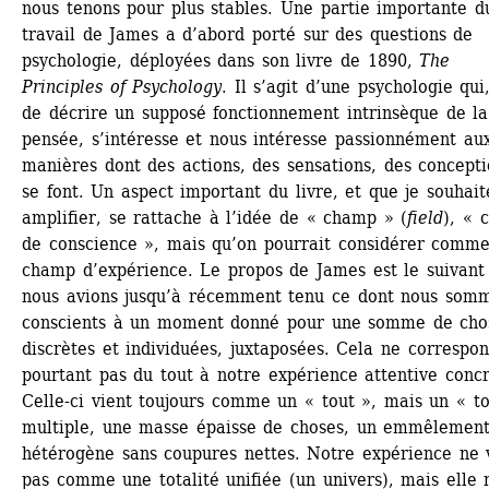
nous tenons pour plus stables. Une partie importante du
travail de James a d’abord porté sur des questions de 
psychologie, déployées dans son livre de 1890, 
The 
Principles of Psychology
. Il s’agit d’une psychologie qui,
de décrire un supposé fonctionnement intrinsèque de la 
pensée, s’intéresse et nous intéresse passionnément aux
manières dont des actions, des sensations, des concepti
se font. Un aspect important du livre, et que je souhaite
amplifier, se rattache à l’idée de « champ » (
field
), « 
de conscience », mais qu’on pourrait considérer comme
champ d’expérience. Le propos de James est le suivant :
nous avions jusqu’à récemment tenu ce dont nous somm
conscients à un moment donné pour une somme de chos
discrètes et individuées, juxtaposées. Cela ne correspon
pourtant pas du tout à notre expérience attentive concrè
Celle-ci vient toujours comme un « tout », mais un « to
multiple, une masse épaisse de choses, un emmêlement
hétérogène sans coupures nettes. Notre expérience ne v
pas comme une totalité unifiée (un univers), mais elle n