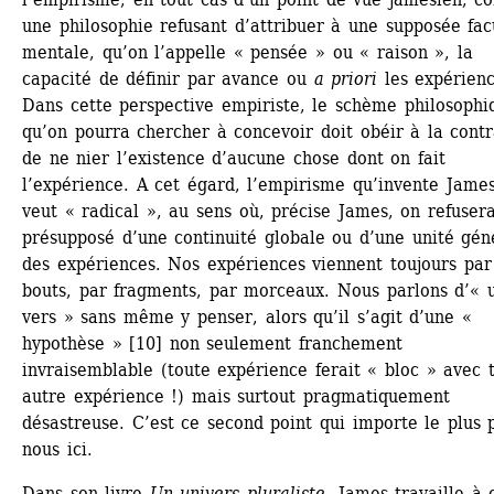
une philosophie refusant d’attribuer à une supposée facu
mentale, qu’on l’appelle « pensée » ou « raison », la 
capacité de définir par avance ou 
a priori
les expérience
Dans cette perspective empiriste, le schème philosophiq
qu’on pourra chercher à concevoir doit obéir à la contra
de ne nier l’existence d’aucune chose dont on fait 
l’expérience. A cet égard, l’empirisme qu’invente James
veut « radical », au sens où, précise James, on refusera
présupposé d’une continuité globale ou d’une unité géné
des expériences. Nos expériences viennent toujours par 
bouts, par fragments, par morceaux. Nous parlons d’« u
vers » sans même y penser, alors qu’il s’agit d’une « 
hypothèse » [10] non seulement franchement 
invraisemblable (toute expérience ferait « bloc » avec t
autre expérience !) mais surtout pragmatiquement 
désastreuse. C’est ce second point qui importe le plus p
nous ici.
Dans son livre 
Un univers pluraliste
, James travaille à c