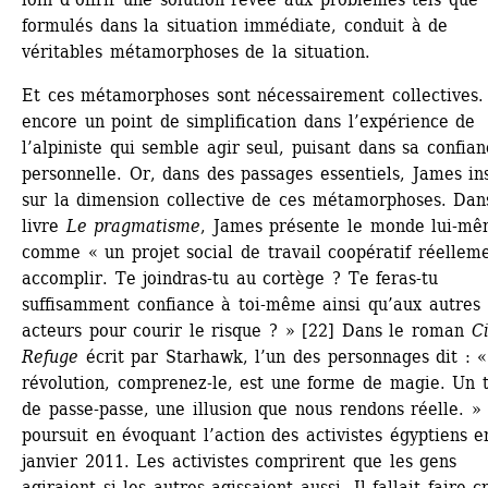
formulés dans la situation immédiate, conduit à de 
véritables métamorphoses de la situation.
Et ces métamorphoses sont nécessairement collectives. 
encore un point de simplification dans l’expérience de 
l’alpiniste qui semble agir seul, puisant dans sa confian
personnelle. Or, dans des passages essentiels, James ins
sur la dimension collective de ces métamorphoses. Dans
livre 
Le pragmatisme
, James présente le monde lui-mê
comme « un projet social de travail coopératif réelleme
accomplir. Te joindras-tu au cortège ? Te feras-tu 
suffisamment confiance à toi-même ainsi qu’aux autres 
acteurs pour courir le risque ? » [22] Dans le roman 
Ci
Refuge
écrit par Starhawk, l’un des personnages dit : «
révolution, comprenez-le, est une forme de magie. Un t
de passe-passe, une illusion que nous rendons réelle. » 
poursuit en évoquant l’action des activistes égyptiens en
janvier 2011. Les activistes comprirent que les gens 
agiraient si les autres agissaient aussi. Il fallait faire cr