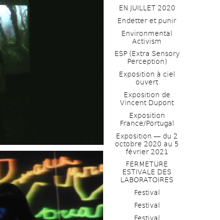
EN JUILLET 2020
Endetter et punir
Environmental 
Activism
ESP (Extra Sensory 
Perception)
Exposition à ciel 
ouvert
Exposition de 
Vincent Dupont
Exposition 
France/Portugal
Exposition ― du 2 
octobre 2020 au 5 
février 2021
FERMETURE 
ESTIVALE DES 
LABORATOIRES
Festival
Festival
Festival