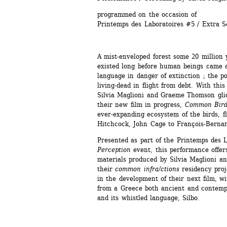
programmed on the occasion of 
Printemps des Laboratoires #5 / Extra S
A mist-enveloped forest some 20 million y
existed long before human beings came al
language in danger of extinction ; the po
living-dead in flight from debt. With this 
Silvia Maglioni and Graeme Thomson glid
their new film in progress, 
Common Bird
ever-expanding ecosystem of the birds, fl
Hitchcock, John Cage to François-Bern
Presented as part of the Printemps des L
Perception
event, this performance offer
materials produced by Silvia Maglioni 
their 
common infra/ctions
residency proje
in the development of their next film, wit
from a Greece both ancient and contempo
and its whistled language, Silbo.