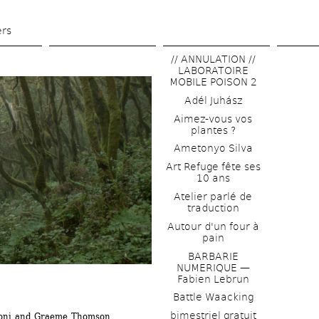
Skip 
to 
ers
main 
// ANNULATION // 
content
LABORATOIRE 
MOBILE POISON 2
Adél Juhász
Aimez-vous vos 
plantes ?
Ametonyo Silva
Art Refuge fête ses 
10 ans
Atelier parlé de 
traduction
Autour d'un four à 
pain
BARBARIE 
NUMERIQUE — 
Fabien Lebrun
Battle Waacking
bimestriel gratuit
lioni and Graeme Thomson