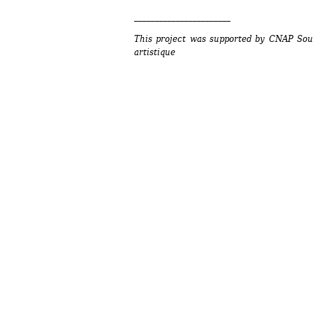
_______________________
This project was supported by CNAP Sout
artistique