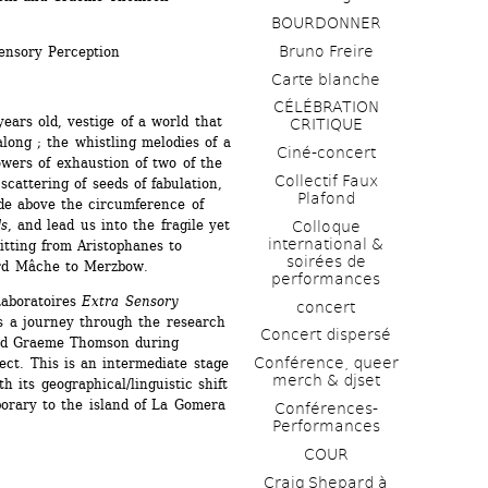
BOURDONNER
Bruno Freire
ensory Perception
Carte blanche
CÉLÉBRATION 
ears old, vestige of a world that 
CRITIQUE
ong ; the whistling melodies of a 
Ciné-concert
wers of exhaustion of two of the 
Collectif Faux 
scattering of seeds of fabulation, 
Plafond 
e above the circumference of 
s
, and lead us into the fragile yet 
Colloque 
international & 
itting from Aristophanes to 
soirées de 
ard Mâche to Merzbow.
performances 
aboratoires 
Extra Sensory 
concert
s a journey through the research 
Concert dispersé
and Graeme Thomson during 
Conférence, queer 
ct. This is an intermediate stage 
merch & djset
h its geographical/linguistic shift 
rary to the island of La Gomera 
Conférences-
Performances
COUR
Craig Shepard à 