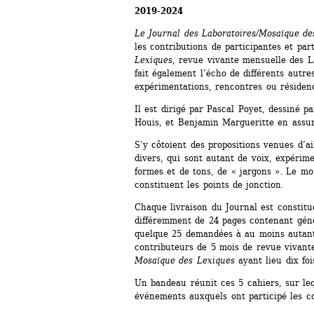
2019-2024 
Le Journal des Laboratoires/Mosaïque de
les contributions de participantes et part
Lexiques
, revue vivante mensuelle des Lab
fait également l’écho de différents autres
expérimentations, rencontres ou résiden
Il est dirigé par Pascal Poyet, dessiné pa
Houis, et Benjamin Margueritte en assure
S’y côtoient des propositions venues d’ail
divers, qui sont autant de voix, expérim
formes et de tons, de « jargons ». Le mot
constituent les points de jonction.
Chaque livraison du Journal est constitué
différemment de 24 pages contenant géné
quelque 25 demandées à au moins autant 
contributeurs de 5 mois de revue vivante
Mosaïque des Lexiques
ayant lieu dix foi
Un bandeau réunit ces 5 cahiers, sur leq
événements auxquels ont participé les co