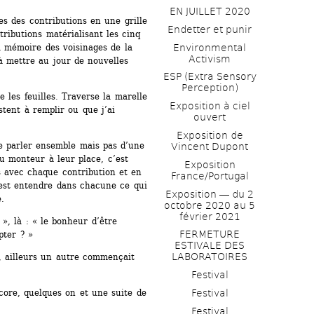
EN JUILLET 2020
es des contributions en une grille 
Endetter et punir
ributions matérialisant les cinq 
Environmental 
a mémoire des voisinages de la 
Activism
 mettre au jour de nouvelles 
ESP (Extra Sensory 
Perception)
e les feuilles. Traverse la marelle 
Exposition à ciel 
tent à remplir ou que j’ai 
ouvert
Exposition de 
re parler ensemble mais pas d’une 
Vincent Dupont
u monteur à leur place, c’est 
Exposition 
s avec chaque contribution et en 
France/Portugal
’est entendre dans chacune ce qui 
Exposition ― du 2 
e.
octobre 2020 au 5 
février 2021
 », là : « le bonheur d’être 
FERMETURE 
pter ? »
ESTIVALE DES 
LABORATOIRES
, ailleurs un autre commençait 
Festival
Festival
core, quelques on et une suite de 
Festival