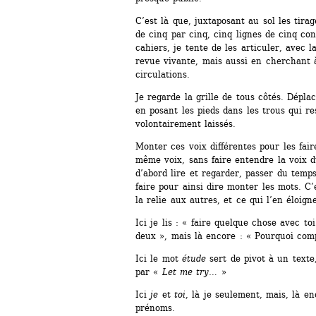
C’est là que, juxtaposant au sol les tirag
de cinq par cinq, cinq lignes de cinq cont
cahiers, je tente de les articuler, avec l
revue vivante, mais aussi en cherchant à
circulations.
Je regarde la grille de tous côtés. Déplac
en posant les pieds dans les trous qui res
volontairement laissés.
Monter ces voix différentes pour les fai
même voix, sans faire entendre la voix d
d’abord lire et regarder, passer du temp
faire pour ainsi dire monter les mots. C
la relie aux autres, et ce qui l’en éloign
Ici je lis : « faire quelque chose avec toi
deux », mais là encore : « Pourquoi com
Ici le mot 
étude
sert de pivot à un texte
par « 
Let me try
… »
Ici 
je
et 
toi
, là je seulement, mais, là en
prénoms.