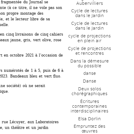
fragmentée du Journal se 
Aubervilliers
te (à ce titre, il ne vole pas son 
Cycle de lectures 
 son propre montage des 
dans le Jardin
, et le lecteur libre de sa 
Cycle de lectures 
elle.
dans le Jardin
n cinq livraisons de cinq cahiers 
cycle de projections 
ux jaune, gris, vert olive, rose 
en plein air
Cycle de projections 
et rencontres
rt en octobre 2021 à l’occasion de 
Dans la démesure 
du possible
rs numérotés de 1 à 5, puis de 6 à 
danse
2023. Bandeaux bleu et vert fluo.
Danse
e société) où ne serait 
Deux solos 
ïque.
chorégraphiques
Écritures 
contemporaines 
interdisciplinaires
Elsa Dorlin
 rue Lécuyer, aux Laboratoires 
Empruntez des 
e, un théâtre et un jardin 
œuvres