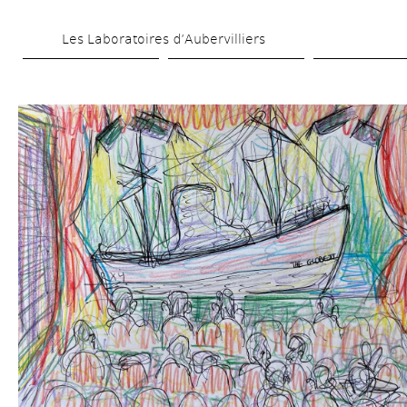
Skip 
Les Laboratoires d’Aubervilliers
to 
main 
content