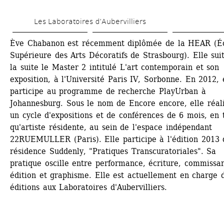
Skip 
Les Laboratoires d’Aubervilliers
to 
main 
Ève Chabanon est récemment diplômée de la HEAR (Éc
Supérieure des Arts Décoratifs de Strasbourg). Elle suit
content
la suite le Master 2 intitulé L'art contemporain et son 
exposition, à l'Université Paris IV, Sorbonne. En 2012, e
participe au programme de recherche PlayUrban à 
Johannesburg. Sous le nom de Encore encore, elle réalis
un cycle d'expositions et de conférences de 6 mois, en t
qu'artiste résidente, au sein de l'espace indépendant 
22RUEMULLER (Paris). Elle participe à l'édition 2013 d
résidence Suddenly, "Pratiques Transcuratoriales". Sa 
pratique oscille entre performance, écriture, commissari
édition et graphisme. Elle est actuellement en charge d
éditions aux Laboratoires d'Aubervilliers.