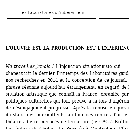
Skip 
Les Laboratoires d’Aubervilliers
to 
main 
content
L'OEUVRE EST LA PRODUCTION EST L'EXPERIEN
Ne travaillez jamais !
L’injonction situationniste qui 
chapeautait le dernier Printemps des Laboratoires guida
nos recherches en 2014 et la conception de ce journal. 
phrase résonne aujourd’hui étrangement, en regard de l
situation artistique que connaît la France, ébranlée par
politiques culturelles qui font preuve à la fois d’ingéren
de désengagement progressif. Après la remise en questi
du statut des intermittents, au tour des centres d’art et
théâtres d’être menacés de fermeture (le CAC à Brétign
Les Églises de Chelles, La Panacée à Montpellier, l'Éco