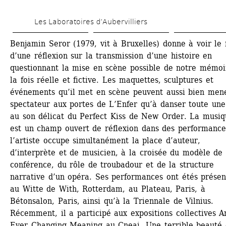
Skip 
Les Laboratoires d’Aubervilliers
to 
main 
Benjamin Seror (1979, vit à Bruxelles) donne à voir le fr
d’une réflexion sur la transmission d’une histoire en 
content
questionnant la mise en scène possible de notre mémoir
la fois réelle et fictive. Les maquettes, sculptures et 
événements qu’il met en scène peuvent aussi bien mene
spectateur aux portes de L’Enfer qu’à danser toute une 
au son délicat du Perfect Kiss de New Order. La musiq
est un champ ouvert de réflexion dans des performances
l’artiste occupe simultanément la place d’auteur, 
d’interprète et de musicien, à la croisée du modèle de l
conférence, du rôle de troubadour et de la structure 
narrative d’un opéra. Ses performances ont étés présen
au Witte de With, Rotterdam, au Plateau, Paris, à 
Bétonsalon, Paris, ainsi qu’à la Triennale de Vilnius. 
Récemment, il a participé aux expositions collectives An
Ever Changing Meaning au Cneai, Une terrible beauté e