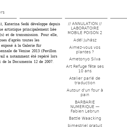
Skip 
to 
ers
main 
// ANNULATION // 
, Katerina Šedá développe depuis 
content
LABORATOIRE 
 artistique principalement liée 
MOBILE POISON 2
) et de transmission. Pour elle, 
Adél Juhász
oses d’après toutes les 
exposé à la Galerie für 
Aimez-vous vos 
ennale de Venise 2013 (Pavillon 
plantes ?
il a notamment été repéré lors 
Ametonyo Silva
t de la Documenta 12 de 2007.
Art Refuge fête ses 
10 ans
Atelier parlé de 
traduction
Autour d'un four à 
pain
BARBARIE 
NUMERIQUE — 
Fabien Lebrun
Battle Waacking
bimestriel gratuit