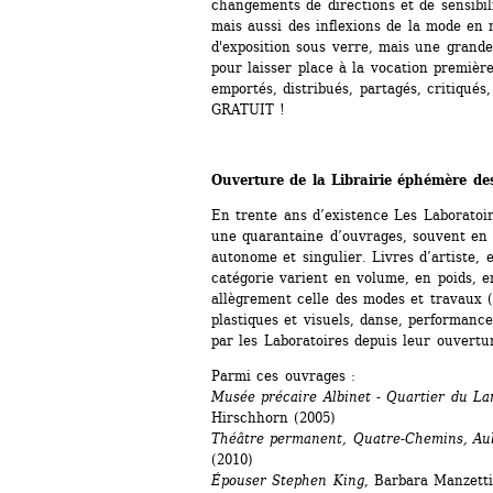
changements de directions et de sensibili
mais aussi des inflexions de la mode en m
d'exposition sous verre, mais une grande
pour laisser place à la vocation premièr
emportés, distribués, partagés, critiqu
GRATUIT !
Ouverture de la Librairie éphémère de
En trente ans d’existence Les Laboratoire
une quarantaine d’ouvrages, souvent en 
autonome et singulier. Livres d’artiste, e
catégorie varient en volume, en poids, en
allègrement celle des modes et travaux ( l
plastiques et visuels, danse, performance
par les Laboratoires depuis leur ouvertu
Parmi ces ouvrages :
Musée précaire Albinet - Quartier du Lan
Hirschhorn (2005)
Théâtre permanent, Quatre-Chemins, Aube
(2010)
Épouser Stephen King
, Barbara Manzetti 