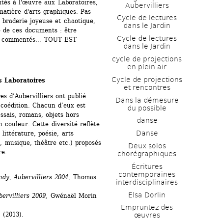
tés à l'œuvre aux Laboratoires, 
Aubervilliers
atière d'arts graphiques. Pas 
Cycle de lectures 
 braderie joyeuse et chaotique, 
dans le Jardin
e de ces documents : être 
Cycle de lectures 
és, commentés… TOUT EST 
dans le Jardin
cycle de projections 
en plein air
Cycle de projections 
s Laboratoires
et rencontres
s d’Aubervilliers ont publié 
Dans la démesure 
coédition. Chacun d’eux est 
du possible
ssais, romans, objets hors 
danse
 couleur. Cette diversité reflète 
Danse
ittérature, poésie, arts 
, musique, théâtre etc.) proposés 
Deux solos 
re.
chorégraphiques
Écritures 
contemporaines 
dy, Aubervilliers 2004
, Thomas 
interdisciplinaires
Elsa Dorlin
rvilliers 2009,
Gwénaël Morin 
Empruntez des 
(2013). 
œuvres