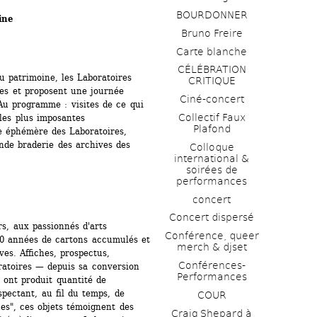
BOURDONNER
ine
Bruno Freire
Carte blanche
CÉLÉBRATION 
 patrimoine, les Laboratoires 
CRITIQUE
tes et proposent une journée 
Ciné-concert
 Au programme : visites de ce qui 
Collectif Faux 
les plus imposantes 
Plafond 
ie éphémère des Laboratoires, 
ande braderie des archives des 
Colloque 
international & 
soirées de 
performances 
concert
Concert dispersé
s, aux passionnés d'arts 
Conférence, queer 
30 années de cartons accumulés et 
merch & djset
s. Affiches, prospectus, 
Conférences-
atoires — depuis sa conversion 
Performances
 ont produit quantité de 
ectant, au fil du temps, de 
COUR
es", ces objets témoignent des 
Craig Shepard à 