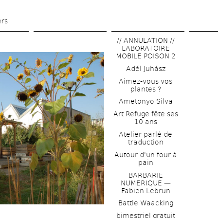
Skip 
to 
ers
main 
// ANNULATION // 
content
LABORATOIRE 
MOBILE POISON 2
Adél Juhász
Aimez-vous vos 
plantes ?
Ametonyo Silva
Art Refuge fête ses 
10 ans
Atelier parlé de 
traduction
Autour d'un four à 
pain
BARBARIE 
NUMERIQUE — 
Fabien Lebrun
Battle Waacking
bimestriel gratuit