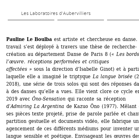
Skip 
Les Laboratoires d’Aubervilliers
to 
main 
content
Pauline Le Boulba
est artiste et chercheuse en danse. 
travail s’est déployé à travers une thèse de recherche-
création au département Danse de Paris 8 (
« Les bords
l’œuvre. réceptions performées et critiques 
affectées »
sous la direction d’Isabelle Ginot) et à parti
laquelle elle a imaginé le triptyque 
La langue brisée
(2
2018), une série de trois solos qui sont des réponses da
à des danses qu’elle a vues. Elle vient clore ce cycle en
2019 avec
Ôno-Sensation
qui raconte sa réception 
d’
Admiring La Argentina
de Kazuo Ôno (1977). Mêlant d
ses pièces texte projeté, prise de parole parlée et chant
partition gestuelle et documents vidéo, elle fabrique un 
agencement de ces différents médiums pour inventer un
langue sensible et poétique. Envisageant les œuvres des