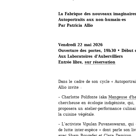
La Fabrique des nouveaux imaginaire
Autoportraits aux non-humain·es
Par Patricia Allio
Vendredi 22 mai 2026
Ouverture des portes, 19h30 • Début d
Aux Laboratoires d'Aubervilliers
Entrée libre, 
sur réservation
Dans le cadre de son cycle « Autoportrai
Allio invite :
– Charlotte Polifonte (aka 
Mangeuse d'h
chercheuse en écologie indigéniste, qui, 
proposera un atelier-performance culinair
la cuisine végétale.
– L’activiste Vipulan Puvaneswaran, qui 
de lutte inter-espèce » dont parle son liv
avec Sham Bougafer et Clara Damiron.