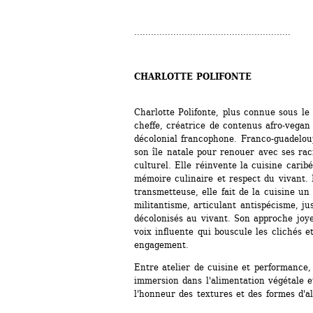
........................................................
CHARLOTTE POLIFONTE
Charlotte Polifonte, plus connue sous le
cheffe, créatrice de contenus afro-vegan
décolonial francophone. Franco‐guadeloup
son île natale pour renouer avec ses rac
culturel. Elle réinvente la cuisine carib
mémoire culinaire et respect du vivant. 
transmetteuse, elle fait de la cuisine un o
militantisme, articulant antispécisme, jus
décolonisés au vivant. Son approche joyeu
voix influente qui bouscule les clichés et
engagement.
Entre atelier de cuisine et performance, 
immersion dans l'alimentation végétale et
l'honneur des textures et des formes d'a