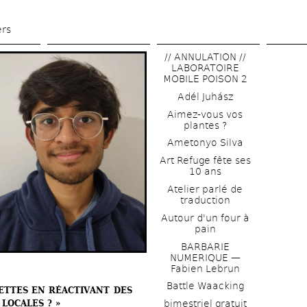
Skip 
to 
ers
main 
// ANNULATION // 
content
LABORATOIRE 
MOBILE POISON 2
Adél Juhász
Aimez-vous vos 
plantes ?
Ametonyo Silva
Art Refuge fête ses 
10 ans
Atelier parlé de 
traduction
Autour d'un four à 
pain
BARBARIE 
NUMERIQUE — 
Fabien Lebrun
Battle Waacking
IETTES EN RÉACTIVANT DES 
LOCALES ? »
bimestriel gratuit