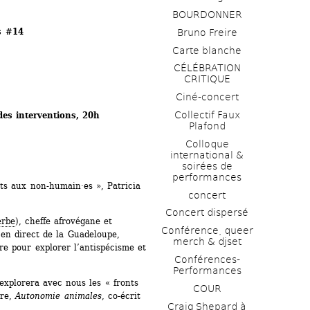
BOURDONNER
s #14
Bruno Freire
Carte blanche
CÉLÉBRATION 
CRITIQUE
Ciné-concert
Collectif Faux 
es interventions
, 20h
Plafond 
Colloque 
international & 
soirées de 
performances 
ts aux non-humain·es », Patricia 
concert
Concert dispersé
erbe
), cheffe afrovégane et 
Conférence, queer 
en direct de la Guadeloupe, 
merch & djset
e pour explorer l’antispécisme et 
Conférences-
Performances
explorera avec nous les « fronts 
COUR
re, 
Autonomie animales
, co-écrit 
Craig Shepard à 