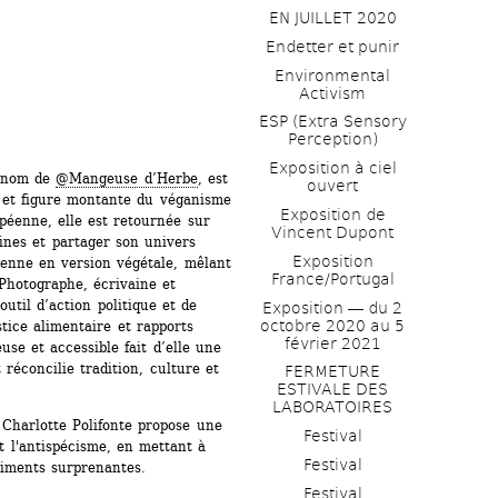
EN JUILLET 2020
Endetter et punir
Environmental 
Activism
ESP (Extra Sensory 
Perception)
Exposition à ciel 
 nom de 
@Mangeuse d’Herbe
, est 
ouvert
 et figure montante du véganisme 
Exposition de 
éenne, elle est retournée sur 
Vincent Dupont
ines et partager son univers 
Exposition 
éenne en version végétale, mêlant 
France/Portugal
Photographe, écrivaine et 
util d’action politique et de 
Exposition ― du 2 
octobre 2020 au 5 
tice alimentaire et rapports 
février 2021
se et accessible fait d’elle une 
 réconcilie tradition, culture et 
FERMETURE 
ESTIVALE DES 
LABORATOIRES
Charlotte Polifonte propose une 
Festival
 l'antispécisme, en mettant à 
Festival
liments surprenantes.
Festival