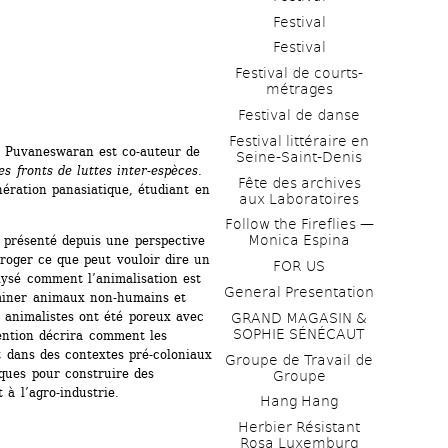
Festival
Festival
Festival de courts-
métrages 
Festival de danse
Festival littéraire en 
an Puvaneswaran est co-auteur de 
Seine-Saint-Denis
s fronts de luttes inter-espèces.
Fête des archives 
ération panasiatique, étudiant en 
aux Laboratoires
Follow the Fireflies — 
Monica Espina
 présenté depuis une perspective 
rroger ce que peut vouloir dire un 
FOR US
lysé comment l’animalisation est 
General Presentation
miner animaux non-humains et 
animalistes ont été poreux avec 
GRAND MAGASIN & 
SOPHIE SÉNÉCAUT
ention décrira comment les 
 dans des contextes pré-coloniaux 
Groupe de Travail de 
ques pour construire des 
Groupe
à l’agro-industrie.
Hang Hang
Herbier Résistant 
Rosa Luxemburg