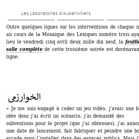
Skip 
Les Laboratoires d’Aubervilliers
to 
main 
Outre quelques lignes sur les interventions de chaque in
au cours de la Mosaïque des Lexiques numéro trois aya
content
lieu le vendredi cinq avril deux mille dix neuf, la
feuill
salle complète
de cette troisième soirée est dorénavan
ligne. 
« Je me suis engagé à coder un jeu vidéo, j’avais une b
idée donc j’ai écrit un scénario, j’ai demandé des 
subventions pour le projet (que j’ai obtenues), j’ai anno
une date de lancement, fait fabriquer et peindre une bo
arcade pour l’installer dans des espaces publics. Mais j’