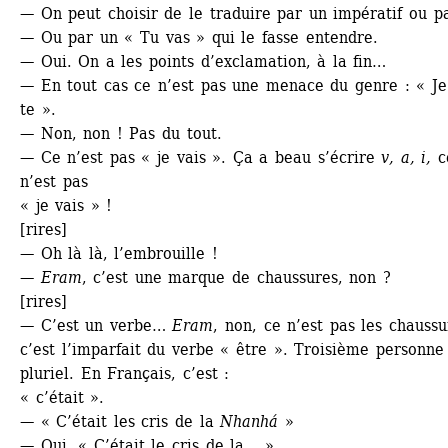
— On peut choisir de le traduire par un impératif ou p
— Ou par un « Tu vas » qui le fasse entendre.
— Oui. On a les points d’exclamation, à la fin…
— En tout cas ce n’est pas une menace du genre : « Je 
te ».
— Non, non ! Pas du tout.
— Ce n’est pas « je vais ». Ça a beau s’écrire 
v, a, i,
ce
n’est pas 
« je vais » !
[rires]
— Oh là là, l’embrouille !
— 
Eram
, c’est une marque de chaussures, non ?
[rires]
— C’est un verbe… 
Eram
, non, ce n’est pas les chaussur
c’est l’imparfait du verbe « être ». Troisième personne 
pluriel. En Français, c’est : 
« c’était ». 
— « C’était les cris de la 
Nhanhá
»
— Oui, « C’était le cris de la… ».