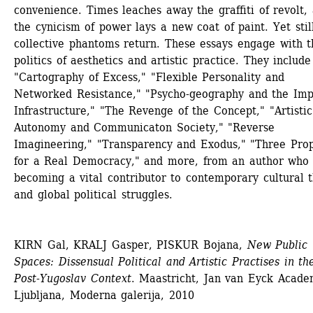
convenience. Times leaches away the graffiti of revolt, 
the cynicism of power lays a new coat of paint. Yet still
collective phantoms return. These essays engage with th
politics of aesthetics and artistic practice. They include 
"Cartography of Excess," "Flexible Personality and 
Networked Resistance," "Psycho-geography and the Impe
Infrastructure," "The Revenge of the Concept," "Artistic 
Autonomy and Communicaton Society," "Reverse 
Imagineering," "Transparency and Exodus," "Three Prop
for a Real Democracy," and more, from an author who i
becoming a vital contributor to contemporary cultural t
and global political struggles.
KIRN Gal, KRALJ Gasper, PISKUR Bojana, 
New Public 
Spaces: Dissensual Political and Artistic Practises in the
Post-Yugoslav Context
. Maastricht, Jan van Eyck Academ
Ljubljana, Moderna galerija, 2010