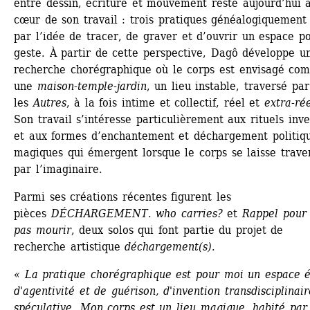
entre dessin, écriture et mouvement reste aujourd’hui a
cœur de son travail : trois pratiques généalogiquement l
par l’idée de tracer, de graver et d’ouvrir un espace po
geste. À partir de cette perspective, Dagô développe un
recherche chorégraphique où le corps est envisagé com
une 
maison-temple-jardin
, un lieu instable, traversé par 
les 
Autres
, à la fois intime et collectif, réel et 
extra-ré
Son travail s’intéresse particulièrement aux rituels inve
et aux formes d’enchantement et déchargement politiqu
magiques qui émergent lorsque le corps se laisse traver
par l’imaginaire.
Parmi ses créations récentes figurent les 
pièces 
DÉCHARGEMENT.
who carries?
et 
Rappel pour 
pas mourir
, deux solos qui font partie du projet de 
recherche artistique 
déchargement(s)
.
« La pratique chorégraphique est pour moi un espace él
d'agentivité et de guérison, d'invention transdisciplinaire
spéculative. Mon corps est un lieu magique, habité par 