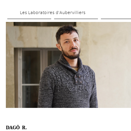
Skip 
Les Laboratoires d’Aubervilliers
to 
main 
content
DAGÔ R.