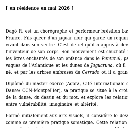
[ en résidence en mai 2026 ]
Dagô R. est un chorégraphe et performeur brésilien bas
France. Fils queer d’un jaguar noir qui garde un requin 
vivant dans son ventre. C’est de iel qu’il a appris à dev
l’inventeur de son corps. Son mouvement est chuchoté p
les êtres enchantés de son enfance dans le 
Pantanal
, pa
vagues de l'Atlantique et les dunes de 
Jaguaruna
, où il 
né, et par les arbres embrasés du 
Cerrado
où il a gran
Diplômé du master exerce (Agora, Cité Internationale d
Danse/ CCN-Montpellier), sa pratique se situe à la crois
de la danse, du dessin et du mot, et explore les relation
entre vulnérabilité, imaginaire et altérité.
Formé initialement aux arts visuels, il considère le dess
comme sa première pratique somatique. Cette relation 