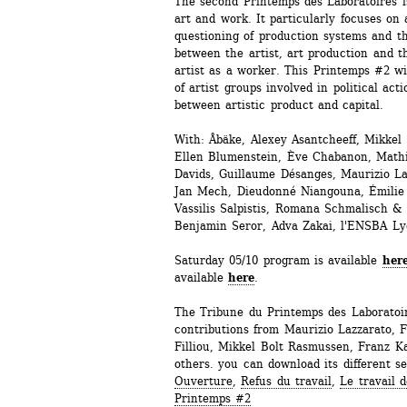
The second Printemps des Laboratoires is
art and work. It particularly focuses on 
questioning of production systems and the
between the artist, art production and th
artist as a worker. This Printemps #2 wil
of artist groups involved in political acti
between artistic product and capital. 
With: Åbäke, Alexey Asantcheeff, Mikkel
Ellen Blumenstein, Ève Chabanon, Mathil
Davids, Guillaume Désanges, Maurizio La
Jan Mech, Dieudonné Niangouna, Émilie P
Vassilis Salpistis, Romana Schmalisch & 
Benjamin Seror, Adva Zakai, l'ENSBA L
Saturday 05/10 program is available 
her
available 
here
.
The Tribune du Printemps des Laboratoire
contributions from Maurizio Lazzarato, 
Filliou, Mikkel Bolt Rasmussen, Franz K
others. you can download its different se
Ouverture
, 
Refus du travail
, 
Le travail d
Printemps #2