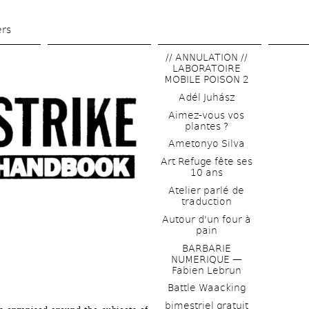
Skip 
to 
ers
main 
// ANNULATION // 
content
LABORATOIRE 
MOBILE POISON 2
Adél Juhász
Aimez-vous vos 
plantes ?
Ametonyo Silva
Art Refuge fête ses 
10 ans
Atelier parlé de 
traduction
Autour d'un four à 
pain
BARBARIE 
NUMERIQUE — 
Fabien Lebrun
Battle Waacking
bimestriel gratuit