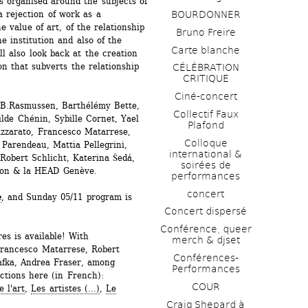
 organised around the subjects of 
a rejection of work as a 
BOURDONNER
 value of art, of the relationship 
Bruno Freire
e institution and also of the 
Carte blanche
l also look back at the creation 
on that subverts the relationship 
CÉLÉBRATION 
CRITIQUE
Ciné-concert
 B.Rasmussen, Barthélémy Bette, 
Collectif Faux 
de Chénin, Sybille Cornet, Yael 
Plafond 
zzarato, Francesco Matarrese, 
Colloque 
arendeau, Mattia Pellegrini, 
international & 
Robert Schlicht, Katerina Šedá, 
soirées de 
yon & la HEAD Genève.
performances 
concert
e
, and Sunday 05/11 program is 
Concert dispersé
Conférence, queer 
s is available! With 
merch & djset
Francesco Matarrese, Robert 
Conférences-
afka, Andrea Fraser, among 
Performances
ctions here (in French): 
COUR
e l'art
, 
Les artistes (...)
, 
Le 
Craig Shepard à 