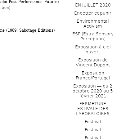
udio Post Performance Future) 
EN JUILLET 2020
tion).
Endetter et punir
Environmental 
Activism
me (1989, Sabotage Editions)
ESP (Extra Sensory 
Perception)
Exposition à ciel 
ouvert
Exposition de 
Vincent Dupont
Exposition 
France/Portugal
Exposition ― du 2 
octobre 2020 au 5 
février 2021
FERMETURE 
ESTIVALE DES 
LABORATOIRES
Festival
Festival
Festival