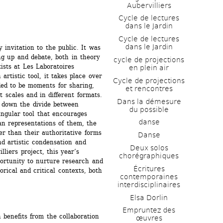
Aubervilliers
Cycle de lectures 
dans le Jardin
Cycle de lectures 
dans le Jardin
 invitation to the public. It was 
g up and debate, both in theory 
cycle de projections 
ists at Les Laboratoires 
en plein air
artistic tool, it takes place over 
Cycle de projections 
ed to be moments for sharing, 
et rencontres
scales and in different formats. 
Dans la démesure 
 down the divide between 
du possible
ingular tool that encourages 
danse
an representations of them, the 
r than their authoritative forms 
Danse
nd artistic condensation and 
Deux solos 
liers project, this year’s 
chorégraphiques
ortunity to nurture research and 
Écritures 
orical and critical contexts, both 
contemporaines 
interdisciplinaires
Elsa Dorlin
Empruntez des 
benefits from the collaboration 
œuvres