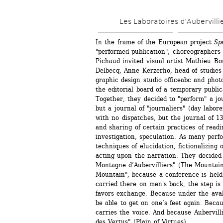
Les Laboratoires d’Aubervilli
In the frame of the European project 
Sp
"performed publication", choreographers
Pichaud invited visual artist Mathieu Bou
Delbecq, Anne Kerzerho, head of studies
graphic design studio officeabc and photo
the editorial board of a temporary publica
Together, they decided to "perform" a jour
but a journal of "journaliers" (day labor
with no dispatches, but the journal of 13
and sharing of certain practices of readin
investigation, speculation. As many perfo
techniques of elucidation, fictionalizing o
acting upon the narration. They decided 
Montagne d’Aubervilliers" (The Mountain 
Mountain", because a conference is held
carried there on men's back, the step is 
favors exchange. Because under the aval
be able to get on one’s feet again. Becau
carries the voice. And because Aubervilli
des Vertus" (Plain of Virtues).