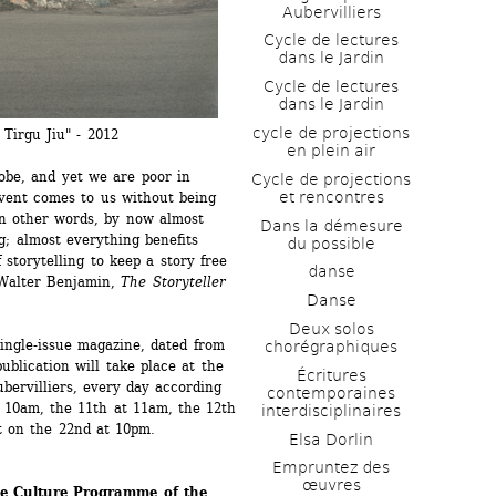
Aubervilliers
Cycle de lectures 
dans le Jardin
Cycle de lectures 
dans le Jardin
cycle de projections 
rgu Jiu" - 2012 
en plein air
be, and yet we are poor in 
Cycle de projections 
et rencontres
vent comes to us without being 
n other words, by now almost 
Dans la démesure 
g; almost everything benefits 
du possible
f storytelling to keep a story free 
danse
 Walter Benjamin, 
The Storyteller
Danse
Deux solos 
ingle-issue magazine, dated from 
chorégraphiques
ublication will take place at the 
Écritures 
bervilliers, every day according 
contemporaines 
 10am, the 11th at 11am, the 12th 
interdisciplinaires
nt on the 22nd at 10pm.
Elsa Dorlin
Empruntez des 
œuvres
he Culture Programme of the 