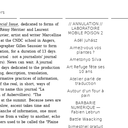
Skip 
to 
ers
main 
// ANNULATION // 
ecial Issue
, dedicated to forms of 
content
LABORATOIRE 
 Rémy Héritier and Laurent 
MOBILE POISON 2
vier, artist and writer Marcelline 
Adél Juhász
 at the CNDC school in Angers, 
grapher Gilles Saussier to form 
Aimez-vous vos 
tion, for a duration of 13 days. 
plantes ?
nal : not a journalists' journal 
Ametonyo Silva
ers). News can wait. A journal 
Art Refuge fête ses 
 days dedicated to the production 
10 ans
g, description, translation, 
rmative practices of information, 
Atelier parlé de 
traduction
f the real, in short, ways of 
to name this journal "La 
Autour d'un four à 
of Aubervilliers). "The 
pain
 at the summit. Because news are 
BARBARIE 
slow, ascent takes time and 
NUMERIQUE — 
anche of information, one must 
Fabien Lebrun
se from a valley to another, echo 
Battle Waacking
ers used to be called the "Plaine 
bimestriel gratuit