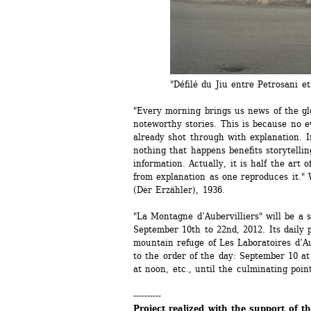
"Défilé du Jiu entre Petrosani et Ti
"Every morning brings us news of the glo
noteworthy stories. This is because no e
already shot through with explanation. I
nothing that happens benefits storytellin
information. Actually, it is half the art o
from explanation as one reproduces it."
(Der Erzähler), 1936.
"La Montagne d’Aubervilliers" will be a s
September 10th to 22nd, 2012. Its daily p
mountain refuge of Les Laboratoires d’Au
to the order of the day: September 10 at
at noon, etc., until the culminating poi
----------
Project realized with the support of t