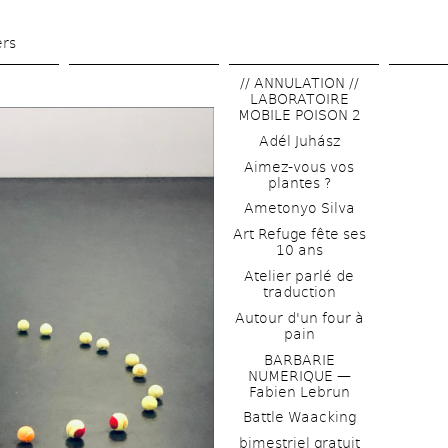
Skip 
to 
ers
main 
// ANNULATION // 
content
LABORATOIRE 
MOBILE POISON 2
Adél Juhász
Aimez-vous vos 
plantes ?
Ametonyo Silva
Art Refuge fête ses 
10 ans
Atelier parlé de 
traduction
Autour d'un four à 
pain
BARBARIE 
NUMERIQUE — 
Fabien Lebrun
Battle Waacking
bimestriel gratuit