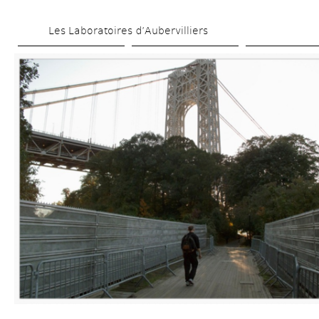
Skip 
Les Laboratoires d’Aubervilliers
to 
main 
content