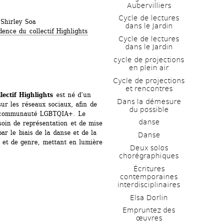
Aubervilliers
Cycle de lectures 
Shirley Soa 
dans le Jardin
dence du collectif Highlights
Cycle de lectures 
dans le Jardin
cycle de projections 
en plein air
Cycle de projections 
et rencontres
llectif Highlights
est né d’un 
Dans la démesure 
ur les réseaux sociaux, afin de 
du possible
a communauté LGBTQIA+. Le 
danse
soin de représentation et de mise 
r le biais de la danse et de la 
Danse
é et de genre, mettant en lumière 
Deux solos 
chorégraphiques
Écritures 
contemporaines 
interdisciplinaires
Elsa Dorlin
Empruntez des 
œuvres