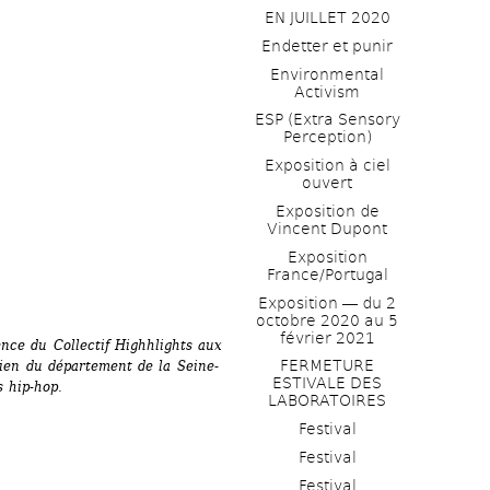
EN JUILLET 2020
Endetter et punir
Environmental 
Activism
ESP (Extra Sensory 
Perception)
Exposition à ciel 
ouvert
Exposition de 
Vincent Dupont
Exposition 
France/Portugal
Exposition ― du 2 
octobre 2020 au 5 
février 2021
ce du Collectif Highhlights aux 
FERMETURE 
tien du département de la Seine-
ESTIVALE DES 
s hip-hop.
LABORATOIRES
Festival
Festival
Festival