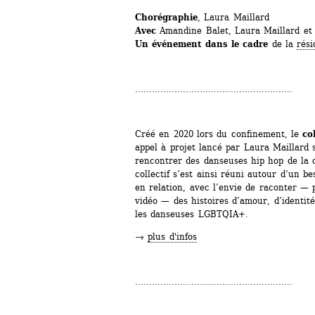
Chorégraphie
, Laura Maillard
Avec
Amandine Balet, Laura Maillard et 
Un événement dans le cadre
de la 
rési
........................................................
Créé en 2020 lors du confinement, le 
co
appel à projet lancé par Laura Maillard s
rencontrer des danseuses hip hop de l
collectif s’est ainsi réuni autour d’un be
en relation, avec l’envie de raconter — pa
vidéo — des histoires d’amour, d’identit
les danseuses LGBTQIA+.
→ 
plus d'infos
........................................................