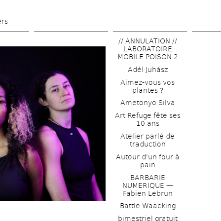
Skip 
to 
ers
main 
// ANNULATION // 
content
LABORATOIRE 
MOBILE POISON 2
Adél Juhász
Aimez-vous vos 
plantes ?
Ametonyo Silva
Art Refuge fête ses 
10 ans
Atelier parlé de 
traduction
Autour d'un four à 
pain
BARBARIE 
NUMERIQUE — 
Fabien Lebrun
Battle Waacking
bimestriel gratuit