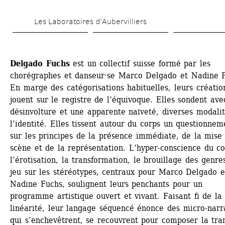
Skip 
Les Laboratoires d’Aubervilliers
to 
main 
content
Delgado Fuchs 
est un collectif suisse formé par les 
chorégraphes et danseur·se Marco Delgado et Nadine F
En marge des catégorisations habituelles, leurs création
jouent sur le registre de l’équivoque. Elles sondent avec
désinvolture et une apparente naïveté, diverses modalit
l’identité. Elles tissent autour du corps un questionneme
sur les principes de la présence immédiate, de la mise 
scène et de la représentation. L’hyper-conscience du cor
l’érotisation, la transformation, le brouillage des genres,
jeu sur les stéréotypes, centraux pour Marco Delgado et
Nadine Fuchs, soulignent leurs penchants pour un 
programme artistique ouvert et vivant. Faisant fi de la 
linéarité, leur langage séquencé énonce des micro-narra
qui s’enchevêtrent, se recouvrent pour composer la tra